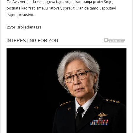
Tel Aviv veruje da će njegova tajna vojna kampanja protiv Sirije,
poznata kao “rat između ratova”, sprečiti Iran da tamo uspostavi
trajno prisustvo.
Izvor: srbijadanas.rs