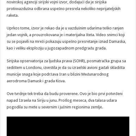
novinskoj agenciji sirijski vojni izvor, dodajući da je sirijska
protivvazdušna odbrana uspešno presrela nekoliko neprijateljskih
raketa.
Uprkos tome, izvor je rekao da je u vazdušnim udarima teško ranjen
jedan vojnik, a prouzrokovana je i materijalna šteta. Video snimci koji
su se pojavili na mreži pokazuju uspešno presretanje iznad Damaska,
kao i veliku eksploziju u jugozapadnom predgrađu grada.
Sirijska opservatorija za ljudska prava (SOHR), posmatračka grupa sa
sedištem u Londonu, izvestila je da su izraelski avioni gađali skladišta
municije snaga koje podržava Iran u blizini Međunarodnog
aerodroma Damask i grada Kisva.
Ove tvrdnje tek treba da budu proverene. Ovo je bio prvi potvrđeni
napad Izraela na Siriju u junu. Prošlog meseca, dva talasa udara
pogodila su mete u severnim i južnim regionima zemlje.