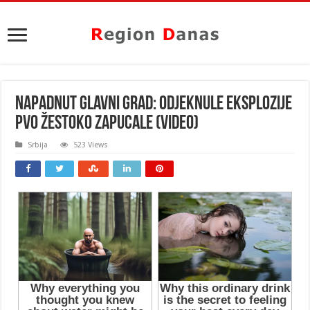
NAPADNUT GLAVNI GRAD: Odjeknule eksplozije
PVO žestoko zapucale (VIDEO)
Srbija
523 Views