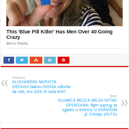
Previous
ALEKSANDRA NAPUŠTA
DRŽAVU! Nakon OVOGA odlučila
da ode, evo GDE će sada biti!?
Next
GLUMICA MILICA MILŠA HITNO
OPERISANA: Njen suprug se
oglasio iz bolnice, U OVAKVOM
JE STANJU (FOTO)