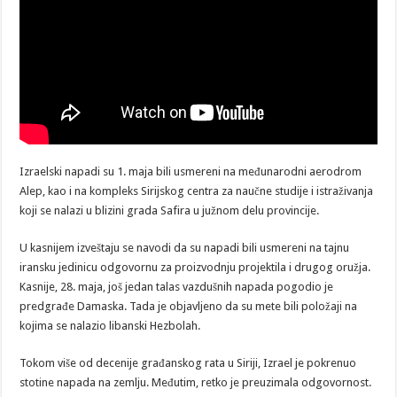
Izraelski napadi su 1. maja bili usmereni na međunarodni aerodrom
Alep, kao i na kompleks Sirijskog centra za naučne studije i istraživanja
koji se nalazi u blizini grada Safira u južnom delu provincije.
U kasnijem izveštaju se navodi da su napadi bili usmereni na tajnu
iransku jedinicu odgovornu za proizvodnju projektila i drugog oružja.
Kasnije, 28. maja, još jedan talas vazdušnih napada pogodio je
predgrađe Damaska. Tada je objavljeno da su mete bili položaji na
kojima se nalazio libanski Hezbolah.
Tokom više od decenije građanskog rata u Siriji, Izrael je pokrenuo
stotine napada na zemlju. Međutim, retko je preuzimala odgovornost.