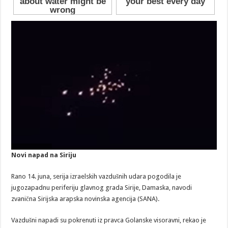
Novi napad na Siriju
Rano 14. juna, serija izraelskih vazdušnih udara pogodila je
jugozapadnu periferiju glavnog grada Sirije, Damaska, navodi
zvanična Sirijska arapska novinska agencija (SANA).
Vazdušni napadi su pokrenuti iz pravca Golanske visoravni, rekao je