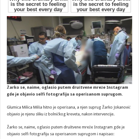
Žarko se, naime, oglasio putem društvene mreže Instagram
gde je objavio selfi fotografiju sa operisanom suprugom.
Glumica Milica Milša hitno je operisana, a njen suprug Žarko Jokanović
objavio je njenu sliku iz bolničkog kreveta, nakon intervencije.
Žarko se, naime, oglasio putem društvene mreže Instagram gde je
objavio selfi fotografiju sa operisanom suprugom i napisao: