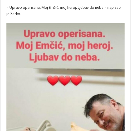
– Upravo operisana. Moj Emčić, moj heroj. Ljubav do neba – napisao
je Žarko.