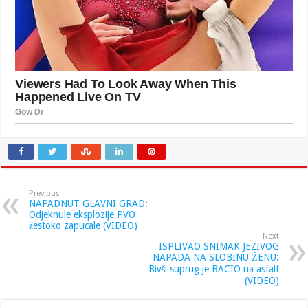
Previous
NAPADNUT GLAVNI GRAD:
Odjeknule eksplozije PVO
žestoko zapucale (VIDEO)
Next
ISPLIVAO SNIMAK JEZIVOG
NAPADA NA SLOBINU ŽENU:
Bivši suprug je BACIO na asfalt
(VIDEO)