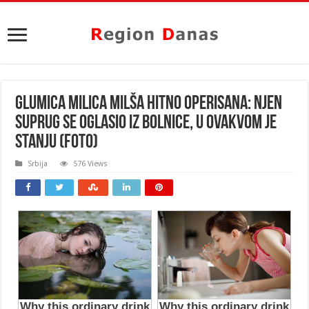
GLUMICA MILICA MILŠA HITNO OPERISANA: Njen
suprug se oglasio iz bolnice, U OVAKVOM JE
STANJU (FOTO)
Srbija
576 Views