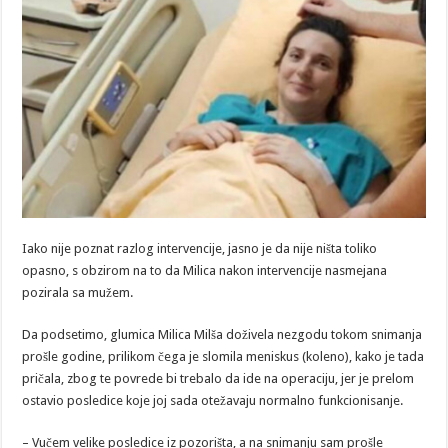
Iako nije poznat razlog intervencije, jasno je da nije ništa toliko
opasno, s obzirom na to da Milica nakon intervencije nasmejana
pozirala sa mužem.
Da podsetimo, glumica Milica Milša doživela nezgodu tokom snimanja
prošle godine, prilikom čega je slomila meniskus (koleno), kako je tada
pričala, zbog te povrede bi trebalo da ide na operaciju, jer je prelom
ostavio posledice koje joj sada otežavaju normalno funkcionisanje.
– Vučem velike posledice iz pozorišta, a na snimanju sam prošle