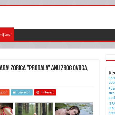
mljivosti
IKADA! Zorica ”prodala” Anu ZBOG OVOGA,
Re
Poče
dobi
Pozn
upon
LinkedIn
Pinterest
stro
posl
“SP
PENZ
preo