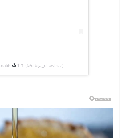
ratite
⬆⬆ (@srbija_showbizz)