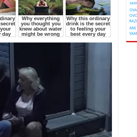
saz
OVA
OVO
RAZ
ANIT
SKA