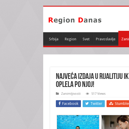
Srbija
Region
Svet
Pravoslavlje
Zani
NAJVEĆA IZDAJA U RIJALITIJU 
oplela po njoj!
Zanimljivosti
517 Views
Facebook
Twitter
Stumble