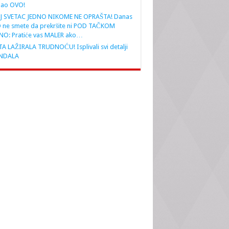
nao OVO!
J SVETAC JEDNO NIKOME NE OPRAŠTA! Danas
 ne smete da prekršite ni POD TAČKOM
NO: Pratiće vas MALER ako…
A LAŽIRALA TRUDNOĆU! Isplivali svi detalji
NDALA