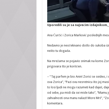
Uporedili su je sa najvećim izdajnikom,
Ana Ćurčić i Zorica Marković poslednjih mesec
Nedavno je neočekivano došlo do sukoba izmeđ
nešto tu događa.
Na mrežama se pojavio snimak na kome Zorica
prigovara što je korišćen.
– “Taj parfem je bio Anin! Zorici se svideo, i 
ova Zorica”, “Pazi ovu nesretnicu što joj mas
to losi ljudi ne mogu razumeti kad daješ, daje
od sebe, pa misli da svi misle tako”, “Mamu 
zahvalnosti ona manu nalazi! More Mrš”, “Zori
komentara.