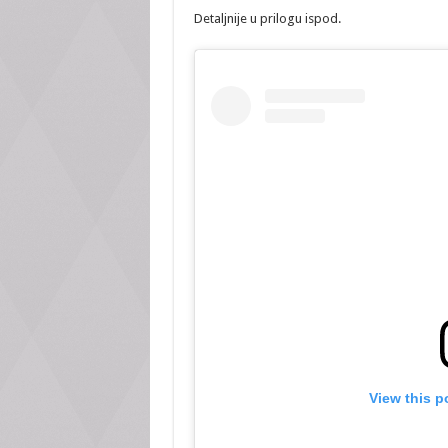
Detaljnije u prilogu ispod.
View this p