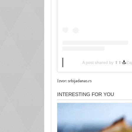
A post shared by ⬆⬆
Zap
Izvor: srbijadanas.rs