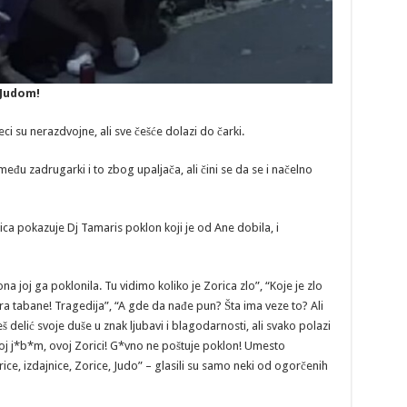
 Judom!
i su nerazdvojne, ali sve češće dolazi do čarki.
u zadrugarki i to zbog upaljača, ali čini se da se i načelno
 pokazuje Dj Tamaris poklon koji je od Ane dobila, i
ona joj ga poklonila. Tu vidimo koliko je Zorica zlo”, “Koje je zlo
ira tabane! Tragedija”, “A gde da nađe pun? Šta ima veze to? Ali
š delić svoje duše u znak ljubavi i blagodarnosti, ali svako polazi
joj j*b*m, ovoj Zorici! G*vno ne poštuje poklon! Umesto
ce, izdajnice, Zorice, Judo” – glasili su samo neki od ogorčenih