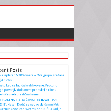
cent Posts
la isplata 16.200 dinara – Ova grupa građana
ja novac
ato kad će biti diskvalifikovane: Procurio
go poverljiv dokument produkcije Elite 9 –
e tuče sledi drastična kazna
AO SAM NA TO DA ŽIVIM OD INVALIDSKE
IJE”: Hasan Dudić se nadao da će mu Miki
krenuti život, ceo svet mu se SRUŠIO kad je