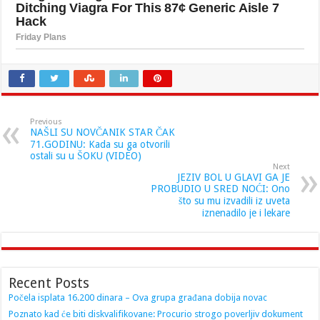
Previous
NAŠLI SU NOVČANIK STAR ČAK
71.GODINU: Kada su ga otvorili
ostali su u ŠOKU (VIDEO)
Next
JEZIV BOL U GLAVI GA JE
PROBUDIO U SRED NOĆI: Ono
što su mu izvadili iz uveta
iznenadilo je i lekare
Recent Posts
Počela isplata 16.200 dinara – Ova grupa građana dobija novac
Poznato kad će biti diskvalifikovane: Procurio strogo poverljiv dokument