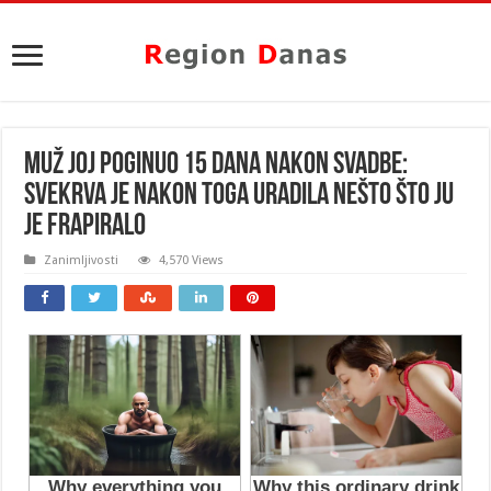
MUŽ JOJ POGINUO 15 DANA NAKON SVADBE:
Svekrva je nakon toga URADILA NEŠTO što ju
je FRAPIRALO
Zanimljivosti
4,570 Views