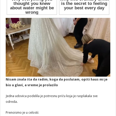
Nisam znala šta da radim, koga da poslušam, opšti haus mi je
bio u glavi, a vreme je prolazilo
Jedna udovica podelila je potresnu priču koja je rasplakala sve
odreda.
Prenoismo je u celosti: