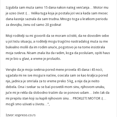
Izgubila sam muža samo 15 dana nakon našeg venčanja… Motor mu
je uzeo život :(… Velika tuga koja je postala još veća kada sam mesec
dana kasnije saznala da sam trudna. Mnogo toga u kratkom periodu
za devojku, ženu od samo 20 godina!
Moji roditelji su mi govorili da se moram očistiti, da ne dovodim sebe
u još težu situacju, a roditelji mogu tragično nastradalog muža su me
bukvalno molili da im rodim unuče, pogotovo je na tome insistirala
moja svekrva. Nisam znala šta da radim, koga da poslušam, opšti haus
mi je bio u glavi, a vreme je prolazilo.
Verujte da je moja svekrva pored mene provela 45 dana i 45 noći,
ugađala mi ne sve moguće načine, osećala sam se kao kraljica pored
nje, jadnica je smršala za to vreme preko 5 kg, a nije da je nešto
debela. Ona i svekar su se baš posvetili mom sinu, njihovom unuku,
juče mi je rekla da slobodno tražim da se ponovo udam… žele čak da
mi prepišu stan koji su kupili njihovom sinu… PROKLETI MOTOR :(…
mogli smo uživati u životu…”,
Izvor: espreso.co.rs