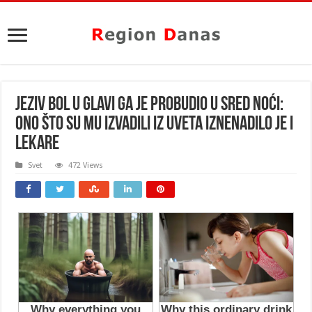
JEZIV BOL U GLAVI GA JE PROBUDIO U SRED NOĆI:
Ono što su mu izvadili iz uveta iznenadilo je i
lekare
Svet
472 Views