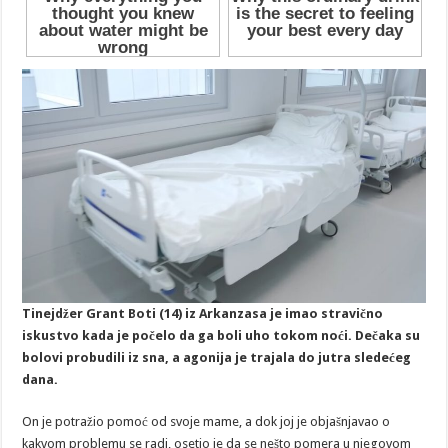
Tinejdžer Grant Boti (14) iz Arkanzasa je imao stravično
iskustvo kada je počelo da ga boli uho tokom noći. Dečaka su
bolovi probudili iz sna, a agonija je trajala do jutra sledećeg
dana.
On je potražio pomoć od svoje mame, a dok joj je objašnjavao o
kakvom problemu se radi, osetio je da se nešto pomera u njegovom