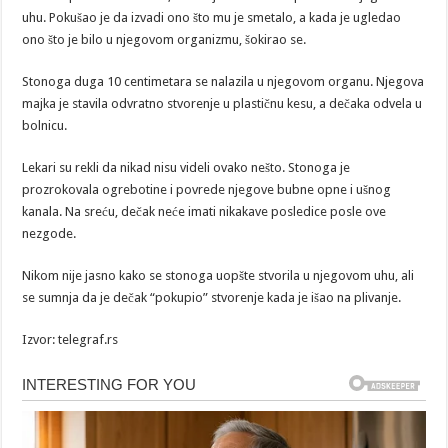
uhu. Pokušao je da izvadi ono što mu je smetalo, a kada je ugledao
ono što je bilo u njegovom organizmu, šokirao se.
Stonoga duga 10 centimetara se nalazila u njegovom organu. Njegova
majka je stavila odvratno stvorenje u plastičnu kesu, a dečaka odvela u
bolnicu.
Lekari su rekli da nikad nisu videli ovako nešto. Stonoga je
prozrokovala ogrebotine i povrede njegove bubne opne i ušnog
kanala. Na sreću, dečak neće imati nikakave posledice posle ove
nezgode.
Nikom nije jasno kako se stonoga uopšte stvorila u njegovom uhu, ali
se sumnja da je dečak “pokupio” stvorenje kada je išao na plivanje.
Izvor: telegraf.rs