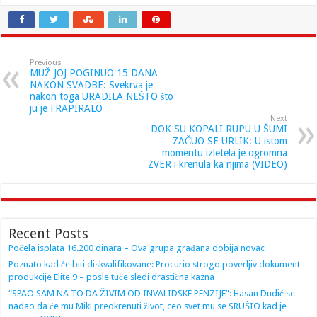
Previous
MUŽ JOJ POGINUO 15 DANA
NAKON SVADBE: Svekrva je
nakon toga URADILA NEŠTO što
ju je FRAPIRALO
Next
DOK SU KOPALI RUPU U ŠUMI
ZAČUO SE URLIK: U istom
momentu izletela je ogromna
ZVER i krenula ka njima (VIDEO)
Recent Posts
Počela isplata 16.200 dinara – Ova grupa građana dobija novac
Poznato kad će biti diskvalifikovane: Procurio strogo poverljiv dokument
produkcije Elite 9 – posle tuče sledi drastična kazna
“SPAO SAM NA TO DA ŽIVIM OD INVALIDSKE PENZIJE”: Hasan Dudić se
nadao da će mu Miki preokrenuti život, ceo svet mu se SRUŠIO kad je