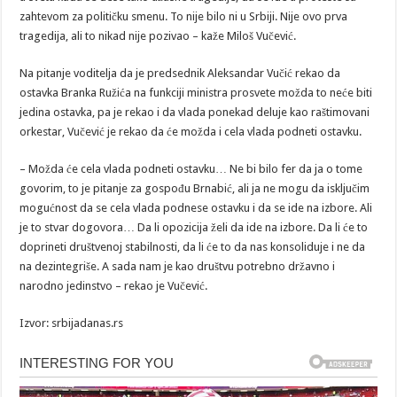
zahtevom za političku smenu. To nije bilo ni u Srbiji. Nije ovo prva
tragedija, ali to nikad nije pozivao – kaže Miloš Vučević.
Na pitanje voditelja da je predsednik Aleksandar Vučić rekao da
ostavka Branka Ružića na funkciji ministra prosvete možda to neće biti
jedina ostavka, pa je rekao i da vlada ponekad deluje kao raštimovani
orkestar, Vučević je rekao da će možda i cela vlada podneti ostavku.
– Možda će cela vlada podneti ostavku… Ne bi bilo fer da ja o tome
govorim, to je pitanje za gospođu Brnabić, ali ja ne mogu da isključim
mogućnost da se cela vlada podnese ostavku i da se ide na izbore. Ali
je to stvar dogovora… Da li opozicija želi da ide na izbore. Da li će to
doprineti društvenoj stabilnosti, da li će to da nas konsoliduje i ne da
na dezintegriše. A sada nam je kao društvu potrebno državno i
narodno jedinstvo – rekao je Vučević.
Izvor: srbijadanas.rs