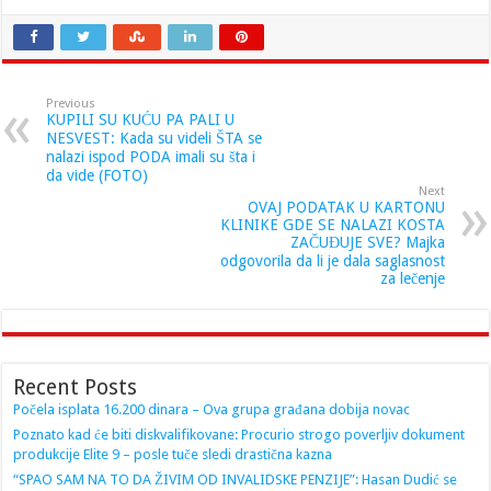
Previous
KUPILI SU KUĆU PA PALI U
NESVEST: Kada su videli ŠTA se
nalazi ispod PODA imali su šta i
da vide (FOTO)
Next
OVAJ PODATAK U KARTONU
KLINIKE GDE SE NALAZI KOSTA
ZAČUĐUJE SVE? Majka
odgovorila da li je dala saglasnost
za lečenje
Recent Posts
Počela isplata 16.200 dinara – Ova grupa građana dobija novac
Poznato kad će biti diskvalifikovane: Procurio strogo poverljiv dokument
produkcije Elite 9 – posle tuče sledi drastična kazna
“SPAO SAM NA TO DA ŽIVIM OD INVALIDSKE PENZIJE”: Hasan Dudić se