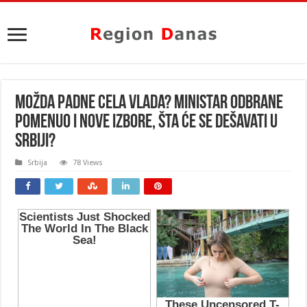
MOŽDA PADNE CELA VLADA? Ministar odbrane
pomenuo i NOVE izbore, šta će se dešavati u
Srbiji?
Srbija
78 Views