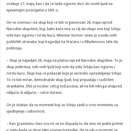
očekuje 27. maja, kao i da će tada sigurno doći do novih ljudi na
njavažnijim pozicijama u SNS-u.
On se osvrnuo i na skup koji će biti organizovan 26. maja ispred
Narodne skupštine, koji, kako kaže ima za cilj da okupi one koji Srbiju
vide kao sigurnu i čvrstu kuću. Ministar Vučević izneo je osudu onih
političkih stranaka, koji tragedije na Vračaru i u Mladenovcu žele da
politizuju.
– Skup je najavljen 26. maja na platou ispred Narodne skupštine. To je
skup jedinstva, svih onih ljudi koji vole da vide Srbiju kao sigurnu i
čvrstu kuću. Skup koji će pokazati koje je većinsko opredeljenje Srbije.
To će biti miran, demokratski skup ljudi, koji pripadaju i različitim
strankama. SNS je nosilac celog tod poziva, ali ne bih nikoga unapred
isključio ili uključio – ističe Vučević.
On je istakao da su momenti koji su Srbiju zavili u crno momentu za
ujedinjenje i sabornost.
– Kao građaninu i kao ocu mi se ne dopada to da smo mi jedini primer
u svetu kada se dese tako užasne tragedije, da se ide u proteste sa