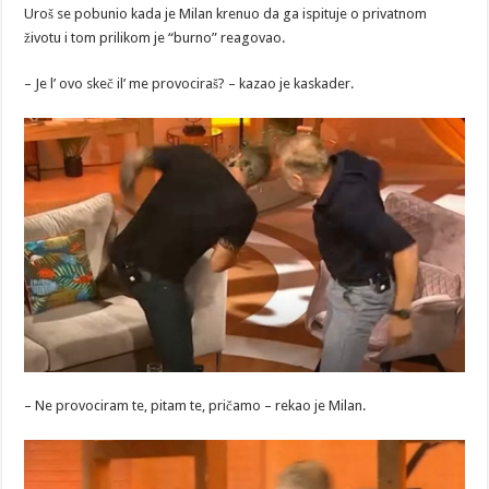
Uroš se pobunio kada je Milan krenuo da ga ispituje o privatnom
životu i tom prilikom je “burno” reagovao.
– Je l’ ovo skeč il’ me provociraš? – kazao je kaskader.
– Ne provociram te, pitam te, pričamo – rekao je Milan.