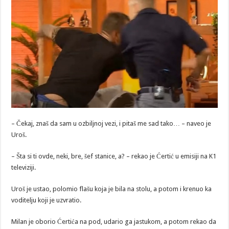
– Čekaj, znaš da sam u ozbiljnoj vezi, i pitaš me sad tako… – naveo je
Uroš.
– Šta si ti ovde, neki, bre, šef stanice, a? – rekao je Ćertić u emisiji na K1
televiziji.
Uroš je ustao, polomio flašu koja je bila na stolu, a potom i krenuo ka
voditelju koji je uzvratio.
Milan je oborio Ćertića na pod, udario ga jastukom, a potom rekao da