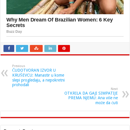
Previous
ČUDOTVORAN IZVOR U
KRUŠEVCU: Manastir u kome
slepi progledaju, a nepokretni
prohodali
Next
OTKRILA DA GAJI SIMPATIJE
PREMA NJEMU: Ana više ne
može da ćuti