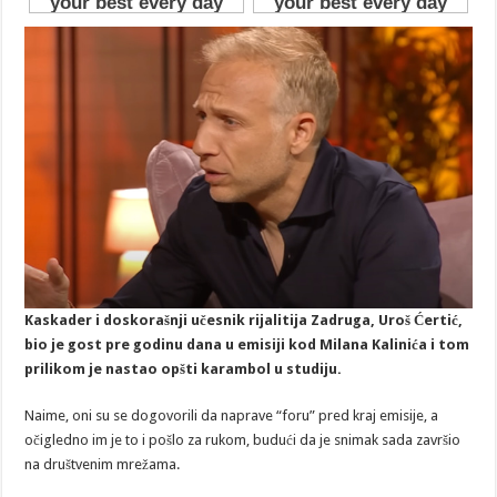
Kaskader i doskorašnji učesnik rijalitija Zadruga, Uroš Ćertić,
bio je gost pre godinu dana u emisiji kod Milana Kalinića i tom
prilikom je nastao opšti karambol u studiju.
Naime, oni su se dogovorili da naprave “foru” pred kraj emisije, a
očigledno im je to i pošlo za rukom, budući da je snimak sada završio
na društvenim mrežama.