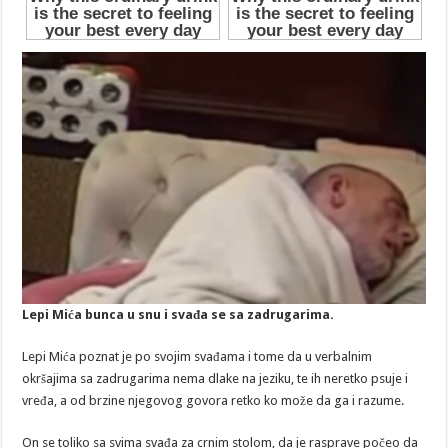
Lepi Mića bunca u snu i svađa se sa zadrugarima.
Lepi Mića poznat je po svojim svađama i tome da u verbalnim
okršajima sa zadrugarima nema dlake na jeziku, te ih neretko psuje i
vređa, a od brzine njegovog govora retko ko može da ga i razume.
On se toliko sa svima svađa za crnim stolom, da je rasprave počeo da