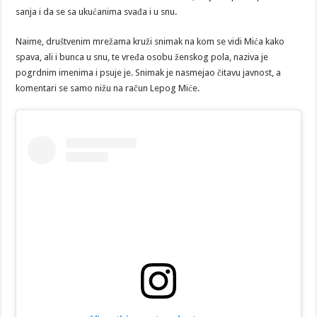
sanja i da se sa ukućanima svađa i u snu.
Naime, društvenim mrežama kruži snimak na kom se vidi Mića kako
spava, ali i bunca u snu, te vređa osobu ženskog pola, naziva je
pogrdnim imenima i psuje je. Snimak je nasmejao čitavu javnost, a
komentari se samo nižu na račun Lepog Miće.