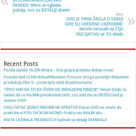
PANIKU: Hitno se oglasila
policija, ovo su DETALJI drame
Next
OVO JE PRVA ŠKOLA U SRBIJI
GDE SU UVEDENE UNIFORME:
Nećete verovati na ČIJU
INICIJATIVU se TO desilo
Recent Posts
Počela isplata 16.200 dinara – Ova grupa građana dobija novac
Poznato kad će biti diskvalifikovane: Procurio strogo poverljiv dokument
produkcije Elite 9 – posle tuče sledi drastična kazna
“SPAO SAM NA TO DA ŽIVIM OD INVALIDSKE PENZIJE”: Hasan Dudić se
nadao da će mu Miki preokrenuti život, ceo svet mu se SRUŠIO kad je
saznao OVO!
OVAJ SVETAC JEDNO NIKOME NE OPRAŠTA! Danas OVO ne smete da
prekršite ni POD TAČKOM RAZNO: Pratiće vas MALER ako…
ANITA LAŽIRALA TRUDNOĆU! Isplivali svi detalji SKANDALA