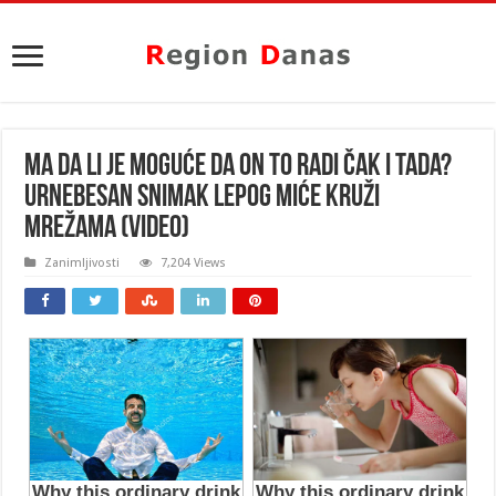
MA DA LI JE MOGUĆE DA ON TO RADI ČAK I TADA?
Urnebesan snimak Lepog Miće kruži
mrežama (VIDEO)
Zanimljivosti
7,204 Views