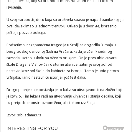
stanja dečaka, koji su prethodili monstruoznom činu, ali i tokom
izvršenja.
U svoj svireposti, decu koja su preživela spasio je napad panike koji je
ovaj dečak imao u jednom trenutku. Otišao je u dvorište, ispraznio
pištolj i pozvao policiju.
Podsetimo, nezapamćena tragedija u Srbiji se dogodila 3. maja u
beogradskoj osnovnoj školi na Vračaru, kada je učenik sedmog
razreda ušetao u školu sa očevim oružjem. On je prvo ubio čuvara
škole Dragana Vlahovića i dežurne učenice, zatim je svoj pohod
nastavio kroz hol škole do kabineta za istoriju. Tamo je ubio petoro
vršnjaka, ranio nastavnicu istorije i još šest đaka.
Drugo pitanje koje postavlja je to kakvi su utisci javnosti na zločin koji
je izvršio. Tim lekara radi na utvrđivanju činjenica i stanja dečaka, koji
su pretjodili monstruoznom činu, ali i tokom izvršenja.
Izvor: srbijadanas.rs