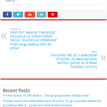
Previous
PRVI PUT NAKON TRAGEDIJE
OGLASILA SE DIREKTORKA
ŠKOLE “VLADISLAV RIBNIKAR” :
Posle svega imala je OVO da
poruči
Next
ZAGLAVIO MU SE U ANALNOM
OTVORU: 20 dana nije imao
NUŽDU, potom su se lekari
ŠOKIRALI (FOTO)
Recent Posts
Počela isplata 16.200 dinara – Ova grupa građana dobija novac
Poznato kad će biti diskvalifikovane: Procurio strogo poverljiv dokument
produkcije Elite 9 – posle tuče sledi drastična kazna