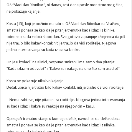
OŠ “Vladislav Ribnikar”, ni danas, šest dana posle monstruoznog čina,
ne pokazuje kajanje.
Kosta (13), koji je počinio masakr u OŠ Vladislav Ribnikar na Vračaru,
smatra i ponaša se kao da je pitanje trenutka kada izlazi iz klinike,
odnosno kada će biti slobodan. Sve gotovo zapanjuje i činjenica da još
nije tražio bilo kakav kontak niti je tražio da vidi roditelje. Njegova
jedina interesovanja su kada izlazi sa klinike.
On je u izolaciji na Klinici, potpuno smiren i ima samo dva pitanja:
“Kada izlazim odavde?” i “Kakve su reakcije na ono što sam uradio?”
Kosta ne pokazuje nikakvo kajanje
Dečak ubica nije tražio bilo kakav kontakt, niti je tražio da vidi roditelje.
– Nema zahteve, nije pitao ni za roditelje. Njegova jedina interesovanja
su kada izlazi i kakve su reakcije na njegov čin – kažu.
Opisujući trenutno stanje u kome je dečak, navodi se da dečak ubica
smatra i ponaša se kao da je pitanje trenutka kada izlazi iz Klinike,
odnosno kada će biti slobodan.