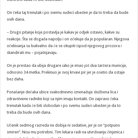
On čeka taj trenutak i po svemu sudeći ubeđen je da to treba da bude
ovih dana.
– Drugo pitanje koje postavlja je kakav je odjek ostavio, kakve su
reakcije. Šta se događa napolju i on očekuje da je popularan. Njegova
očekivanja su bukvalno da će se okupiti ispod njegovog prozora i
skandirati mu – pojašnjavaju.
On je prestao da ubija drugare iako je imao još dva šaržera municije,
odnosno 34 metka. Prekinuo je svoj krvavi pir jer je osetio da ostaje
bez daha.
Ponašanje dečaka ubice svakodnevno iznenađuje službena lica i
zdravstvene radnike koji sa njim imaju kontakt. On zapravo čeka
trenutak kada će biti slobodan i po svemu sudeći ubeđen je da to
treba da bude ovih dana.
Učenik sedmog razreda ne dobija ni sedative, jer je on “potpuno
smiren”. Nisu mu potrebni. Tim lekara radi na utvrđivanju činjenica i