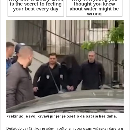
Prekinuo je svoj krvavi pir jer je osetio da ostaje bez daha.
Dečak ubica (13), koji je očevim pištoljem ubio osam vršnjaka i čuvara u