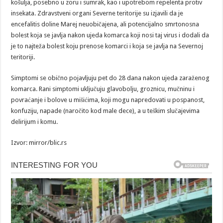
košulja, posebno u zoru i sumrak, kao i upotrebom repelenta protiv
insekata. Zdravstveni organi Severne teritorije su izjavili da je
encefalitis doline Marej neuobičajena, ali potencijalno smrtonosna
bolest koja se javlja nakon ujeda komarca koji nosi taj virus i dodali da
je to najteža bolest koju prenose komarci i koja se javlja na Severnoj
teritoriji.
Simptomi se obično pojavljuju pet do 28 dana nakon ujeda zaraženog
komarca. Rani simptomi uključuju glavobolju, groznicu, mučninu i
povraćanje i bolove u mišićima, koji mogu napredovati u pospanost,
konfuziju, napade (naročito kod male dece), a u teškim slučajevima
delirijum i komu.
Izvor: mirror/blic.rs