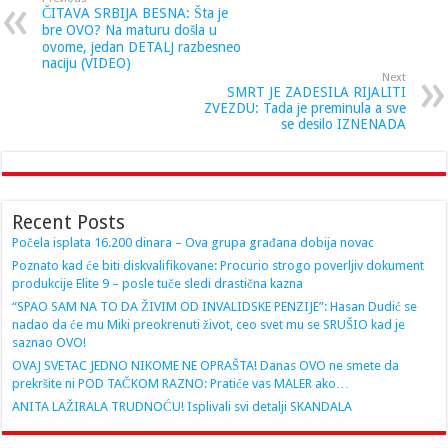
ČITAVA SRBIJA BESNA: Šta je
bre OVO? Na maturu došla u
ovome, jedan DETALJ razbesneo
naciju (VIDEO)
Next
SMRT JE ZADESILA RIJALITI
ZVEZDU: Tada je preminula a sve
se desilo IZNENADA
Recent Posts
Počela isplata 16.200 dinara – Ova grupa građana dobija novac
Poznato kad će biti diskvalifikovane: Procurio strogo poverljiv dokument
produkcije Elite 9 – posle tuče sledi drastična kazna
“SPAO SAM NA TO DA ŽIVIM OD INVALIDSKE PENZIJE”: Hasan Dudić se
nadao da će mu Miki preokrenuti život, ceo svet mu se SRUŠIO kad je
saznao OVO!
OVAJ SVETAC JEDNO NIKOME NE OPRAŠTA! Danas OVO ne smete da
prekršite ni POD TAČKOM RAZNO: Pratiće vas MALER ako…
ANITA LAŽIRALA TRUDNOĆU! Isplivali svi detalji SKANDALA