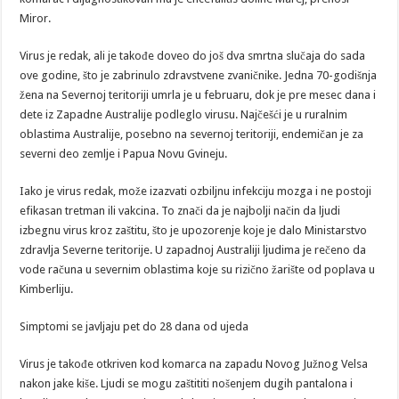
Miror.
Virus je redak, ali je takođe doveo do još dva smrtna slučaja do sada
ove godine, što je zabrinulo zdravstvene zvaničnike. Jedna 70-godišnja
žena na Severnoj teritoriji umrla je u februaru, dok je pre mesec dana i
dete iz Zapadne Australije podleglo virusu. Najčešći je u ruralnim
oblastima Australije, posebno na severnoj teritoriji, endemičan je za
severni deo zemlje i Papua Novu Gvineju.
Iako je virus redak, može izazvati ozbiljnu infekciju mozga i ne postoji
efikasan tretman ili vakcina. To znači da je najbolji način da ljudi
izbegnu virus kroz zaštitu, što je upozorenje koje je dalo Ministarstvo
zdravlja Severne teritorije. U zapadnoj Australiji ljudima je rečeno da
vode računa u severnim oblastima koje su rizično žarište od poplava u
Kimberliju.
Simptomi se javljaju pet do 28 dana od ujeda
Virus je takođe otkriven kod komarca na zapadu Novog Južnog Velsa
nakon jake kiše. Ljudi se mogu zaštititi nošenjem dugih pantalona i