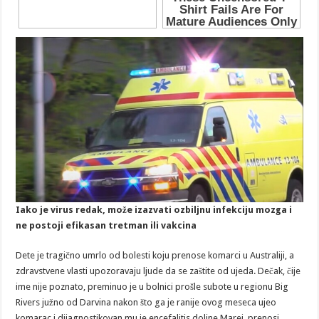
Iako je virus redak, može izazvati ozbiljnu infekciju mozga i
ne postoji efikasan tretman ili vakcina
Dete je tragično umrlo od bolesti koju prenose komarci u Australiji, a
zdravstvene vlasti upozoravaju ljude da se zaštite od ujeda. Dečak, čije
ime nije poznato, preminuo je u bolnici prošle subote u regionu Big
Rivers južno od Darvina nakon što ga je ranije ovog meseca ujeo
komarac i dijagnostikovan mu je encefalitis doline Marej, prenosi