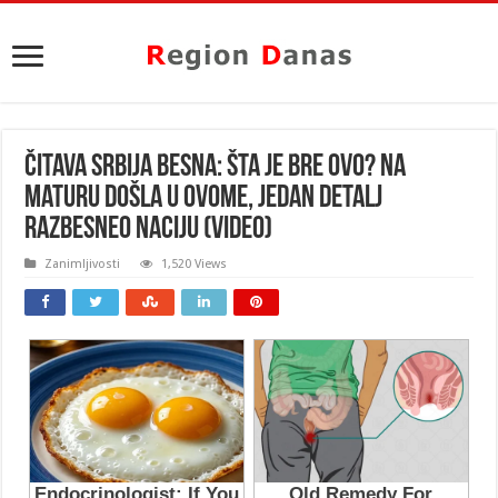
ČITAVA SRBIJA BESNA: Šta je bre OVO? Na
maturu došla u ovome, jedan DETALJ
razbesneo naciju (VIDEO)
Zanimljivosti
1,520 Views