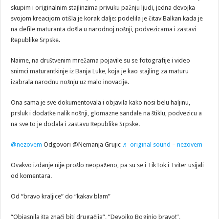
skupim i originalnim stajlinzima privuku pažnju ljudi, jedna devojka
svojom kreacijom otišla je korak dalje: podelila je čitav Balkan kada je
na defile maturanta došla u narodnoj nošnji, podvezicama i zastavi
Republike Srpske.
Naime, na društvenim mrežama pojavile su se fotografije i video
snimci maturantkinje iz Banja Luke, koja je kao stajling za maturu
izabrala narodnu nošnju uz malo inovacije.
Ona sama je sve dokumentovala i objavila kako nosi belu haljinu,
prsluk i dodatke nalik nošnji, glomazne sandale na štiklu, podvezicu a
na sve to je dodala i zastavu Republike Srpske.
@nezovem
Odgovori @Nemanja Grujic
♬ original sound – nezovem
Ovakvo izdanje nije prošlo neopaženo, pa su se i TikTok i Tviter usijali
od komentara.
Od “bravo kraljice” do “kakav blam”
“Objasnila šta znači biti drugačija”, “Devojko Boginjo bravo!”,