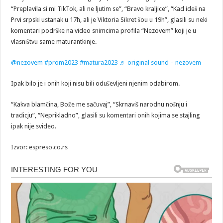
“Preplavila si mi TikTok, ali ne ljutim se”, “Bravo kraljice”, “Kad ideš na
Prvi srpski ustanak u 17h, ali je Viktoria Sikret šou u 19h”, glasili su neki
komentari podrške na video snimcima profila “Nezovem” koji je u
vlasništvu same maturantkinje.
@nezovem
#prom2023
#matura2023
♬ original sound – nezovem
Ipak bilo je i onih koji nisu bili oduševljeni njenim odabirom.
“Kakva blamčina, Bože me sačuvaj”, “Skrnaviš narodnu nošnju i
tradicju”, “Neprikladno”, glasili su komentari onih kojima se stajling
ipak nije svideo.
Izvor: espreso.co.rs