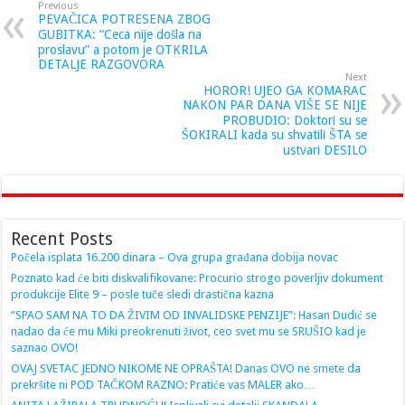
Previous
PEVAČICA POTRESENA ZBOG
GUBITKA: “Ceca nije došla na
proslavu” a potom je OTKRILA
DETALJE RAZGOVORA
Next
HOROR! UJEO GA KOMARAC
NAKON PAR DANA VIŠE SE NIJE
PROBUDIO: Doktori su se
ŠOKIRALI kada su shvatili ŠTA se
ustvari DESILO
Recent Posts
Počela isplata 16.200 dinara – Ova grupa građana dobija novac
Poznato kad će biti diskvalifikovane: Procurio strogo poverljiv dokument
produkcije Elite 9 – posle tuče sledi drastična kazna
“SPAO SAM NA TO DA ŽIVIM OD INVALIDSKE PENZIJE”: Hasan Dudić se
nadao da će mu Miki preokrenuti život, ceo svet mu se SRUŠIO kad je
saznao OVO!
OVAJ SVETAC JEDNO NIKOME NE OPRAŠTA! Danas OVO ne smete da
prekršite ni POD TAČKOM RAZNO: Pratiće vas MALER ako…