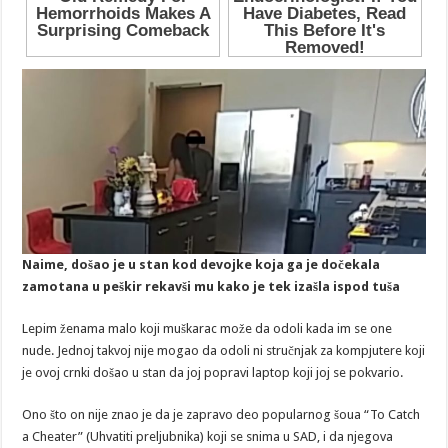
Naime, došao je u stan kod devojke koja ga je dočekala
zamotana u peškir rekavši mu kako je tek izašla ispod tuša
Lepim ženama malo koji muškarac može da odoli kada im se one
nude. Jednoj takvoj nije mogao da odoli ni stručnjak za kompjutere koji
je ovoj crnki došao u stan da joj popravi laptop koji joj se pokvario.
Ono što on nije znao je da je zapravo deo popularnog šoua “To Catch
a Cheater” (Uhvatiti preljubnika) koji se snima u SAD, i da njegova