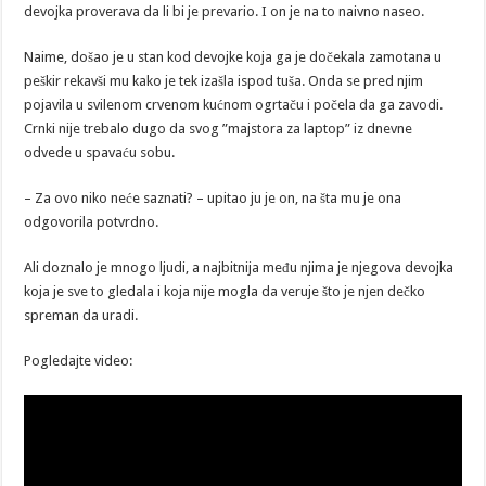
devojka proverava da li bi je prevario. I on je na to naivno naseo.
Naime, došao je u stan kod devojke koja ga je dočekala zamotana u
peškir rekavši mu kako je tek izašla ispod tuša. Onda se pred njim
pojavila u svilenom crvenom kućnom ogrtaču i počela da ga zavodi.
Crnki nije trebalo dugo da svog ”majstora za laptop” iz dnevne
odvede u spavaću sobu.
– Za ovo niko neće saznati? – upitao ju je on, na šta mu je ona
odgovorila potvrdno.
Ali doznalo je mnogo ljudi, a najbitnija među njima je njegova devojka
koja je sve to gledala i koja nije mogla da veruje što je njen dečko
spreman da uradi.
Pogledajte video: