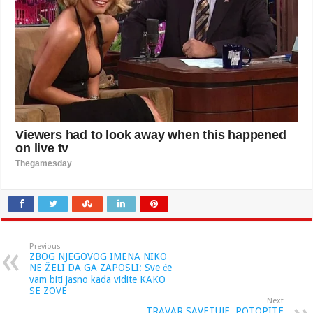
Previous
ZBOG NJEGOVOG IMENA NIKO
NE ŽELI DA GA ZAPOSLI: Sve će
vam biti jasno kada vidite KAKO
SE ZOVE
Next
TRAVAR SAVETUJE, POTOPITE