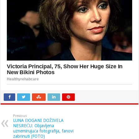
Previous
LUNA ĐOGANI DOŽIVELA
NESREĆU: Objavljena
uznemirujuća fotografija, fanovi
zabrinuti (FOTO)