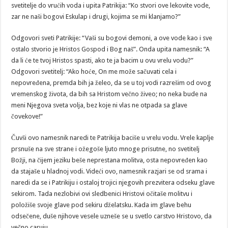
svetitelje do vrućih voda i upita Patrikija: “Ko stvori ove lekovite vode,
zar ne naši bogovi Eskulap i drugi, kojima se mi klanjamo?”
Odgovori sveti Patrikije: “Vaši su bogovi demoni, a ove vode kao i sve
ostalo stvorio je Hristos Gospod i Bog naš”. Onda upita namesnik: “A
da li će te tvoj Hristos spasti, ako te ja bacim u ovu vrelu vodu?”
Odgovori svetitelj: “Ako hoće, On me može sačuvati cela i
nepovređena, premda bih ja želeo, da se u toj vodi razrešim od ovog
vremenskog života, da bih sa Hristom večno živeo; no neka bude na
meni Njegova sveta volja, bez koje ni vlas ne otpada sa glave
čovekove!”
Čuvši ovo namesnik naredi te Patrikija baciše u vrelu vodu. Vrele kaplje
prsnuše na sve strane i ožegoše ljuto mnoge prisutne, no svetitelj
Božji, na čijem jeziku beše neprestana molitva, osta nepovređen kao
da stajaše u hladnoj vodi. Videći ovo, namesnik razjari se od srama i
naredi da se i Patrikiju i ostaloj trojici njegovih prezvitera odseku glave
sekirom. Tada nezlobivi ovi sledbenici Hristovi očitaše molitvu i
položiše svoje glave pod sekiru dželatsku. Kada im glave behu
odsečene, duše njihove vesele uzneše se u svetlo carstvo Hristovo, da
večno caruju.