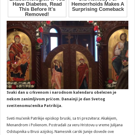
Svaki dan u crkvenom i narodnom kalendaru obeležen je
nekom zanimljivom pričom. Današnji je dan Svetog
sveštenomučenika Patrikija.
Sveti mučenik Patrikije episkop bruski, sa tri prezvitera: Akakijem,
Menandrom i Polienom. Postradali za veru Hristovu u vreme Julijana
Odstupnika u Brusi azijskoj. Namesnik carski Junije dovede ove