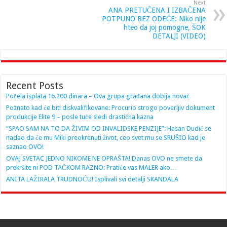
Next
ANA PRETUČENA I IZBAČENA
POTPUNO BEZ ODEĆE: Niko nije
hteo da joj pomogne, ŠOK
DETALJI (VIDEO)
Recent Posts
Počela isplata 16.200 dinara – Ova grupa građana dobija novac
Poznato kad će biti diskvalifikovane: Procurio strogo poverljiv dokument
produkcije Elite 9 – posle tuče sledi drastična kazna
“SPAO SAM NA TO DA ŽIVIM OD INVALIDSKE PENZIJE”: Hasan Dudić se
nadao da će mu Miki preokrenuti život, ceo svet mu se SRUŠIO kad je
saznao OVO!
OVAJ SVETAC JEDNO NIKOME NE OPRAŠTA! Danas OVO ne smete da
prekršite ni POD TAČKOM RAZNO: Pratiće vas MALER ako…
ANITA LAŽIRALA TRUDNOĆU! Isplivali svi detalji SKANDALA