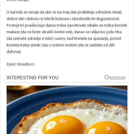
U narodu se veruje da ako se na ovaj dan praktikuju određeni rituali,
dobre vile i duhovi će izlečiti bolesne i obezbediti im dugovečnost.
Postoje tri pravila koje danas treba ispoštovati: nikako ne treba koristiti
makaze (da ne biste skratili životni vek), danas se isključivo jede riba
(da unesete zdravlje u telo) i uveče, kad krenete na spavanje, pored
kreveta treba staviti čašu s vrelom vodom (da se zaštitite od zlih
duhova).
Izvor: mondo.rs