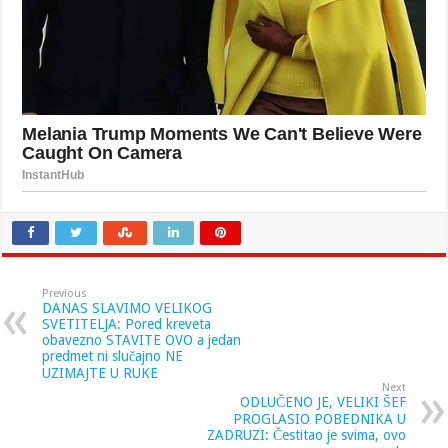
Previous
DANAS SLAVIMO VELIKOG
SVETITELJA: Pored kreveta
obavezno STAVITE OVO a jedan
predmet ni slučajno NE
UZIMAJTE U RUKE
Next
ODLUČENO JE, VELIKI ŠEF
PROGLASIO POBEDNIKA U
ZADRUZI: Čestitao je svima, ovo