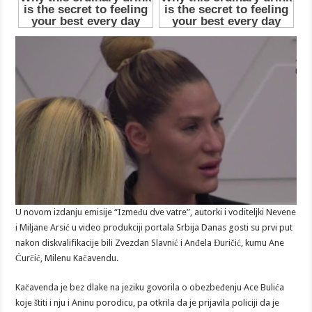
U novom izdanju emisije “Između dve vatre”, autorki i voditeljki Nevene
i Miljane Arsić u video produkciji portala Srbija Danas gosti su prvi put
nakon diskvalifikacije bili Zvezdan Slavnić i Anđela Đuričić, kumu Ane
Ćurčić, Milenu Kačavendu.
Kačavenda je bez dlake na jeziku govorila o obezbeđenju Ace Bulića
koje štiti i nju i Aninu porodicu, pa otkrila da je prijavila policiji da je