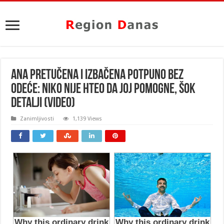
ANA PRETUČENA I IZBAČENA POTPUNO BEZ
ODEĆE: Niko nije hteo da joj pomogne, ŠOK
DETALJI (VIDEO)
Zanimljivosti
1,139 Views