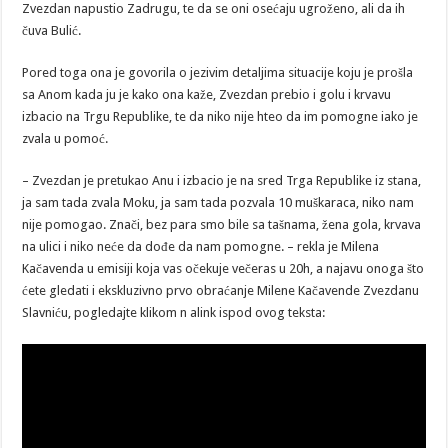
Zvezdan napustio Zadrugu, te da se oni osećaju ugroženo, ali da ih
čuva Bulić.
Pored toga ona je govorila o jezivim detaljima situacije koju je prošla
sa Anom kada ju je kako ona kaže, Zvezdan prebio i golu i krvavu
izbacio na Trgu Republike, te da niko nije hteo da im pomogne iako je
zvala u pomoć.
– Zvezdan je pretukao Anu i izbacio je na sred Trga Republike iz stana,
ja sam tada zvala Moku, ja sam tada pozvala 10 muškaraca, niko nam
nije pomogao. Znači, bez para smo bile sa tašnama, žena gola, krvava
na ulici i niko neće da dođe da nam pomogne. – rekla je Milena
Kačavenda u emisiji koja vas očekuje večeras u 20h, a najavu onoga što
ćete gledati i ekskluzivno prvo obraćanje Milene Kačavende Zvezdanu
Slavniću, pogledajte klikom n alink ispod ovog teksta: