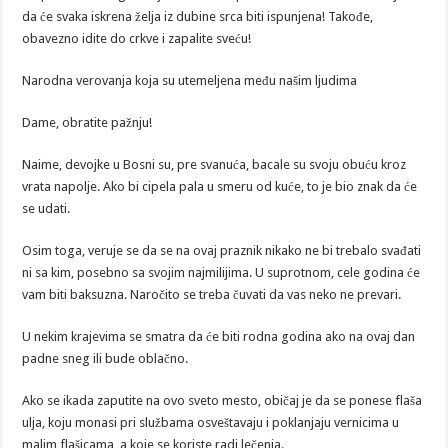
da će svaka iskrena želja iz dubine srca biti ispunjena! Takođe,
obavezno idite do crkve i zapalite sveću!
Narodna verovanja koja su utemeljena među našim ljudima
Dame, obratite pažnju!
Naime, devojke u Bosni su, pre svanuća, bacale su svoju obuću kroz
vrata napolje. Ako bi cipela pala u smeru od kuće, to je bio znak da će
se udati.
Osim toga, veruje se da se na ovaj praznik nikako ne bi trebalo svađati
ni sa kim, posebno sa svojim najmilijima. U suprotnom, cele godina će
vam biti baksuzna. Naročito se treba čuvati da vas neko ne prevari.
U nekim krajevima se smatra da će biti rodna godina ako na ovaj dan
padne sneg ili bude oblačno.
Ako se ikada zaputite na ovo sveto mesto, običaj je da se ponese flaša
ulja, koju monasi pri službama osveštavaju i poklanjaju vernicima u
malim flašicama, a koje se koriste radi lečenja.