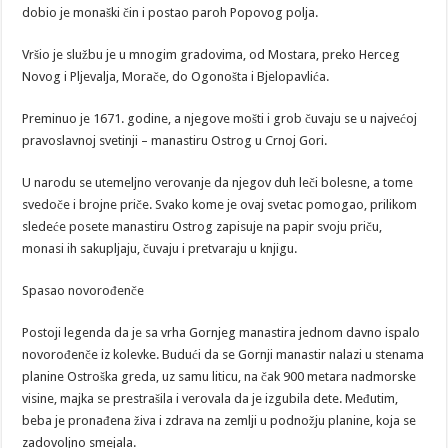
dobio je monaški čin i postao paroh Popovog polja.
Vršio je službu je u mnogim gradovima, od Mostara, preko Herceg
Novog i Pljevalja, Morače, do Ogonošta i Bjelopavlića.
Preminuo je 1671. godine, a njegove mošti i grob čuvaju se u najvećoj
pravoslavnoj svetinji – manastiru Ostrog u Crnoj Gori.
U narodu se utemeljno verovanje da njegov duh leči bolesne, a tome
svedoče i brojne priče. Svako kome je ovaj svetac pomogao, prilikom
sledeće posete manastiru Ostrog zapisuje na papir svoju priču,
monasi ih sakupljaju, čuvaju i pretvaraju u knjigu.
Spasao novorođenče
Postoji legenda da je sa vrha Gornjeg manastira jednom davno ispalo
novorođenče iz kolevke. Budući da se Gornji manastir nalazi u stenama
planine Ostroška greda, uz samu liticu, na čak 900 metara nadmorske
visine, majka se prestrašila i verovala da je izgubila dete. Međutim,
beba je pronađena živa i zdrava na zemlji u podnožju planine, koja se
zadovoljno smejala.