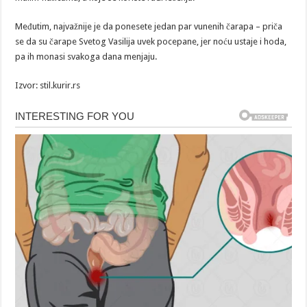
Međutim, najvažnije je da ponesete jedan par vunenih čarapa – priča
se da su čarape Svetog Vasilija uvek pocepane, jer noću ustaje i hoda,
pa ih monasi svakoga dana menjaju.
Izvor: stil.kurir.rs