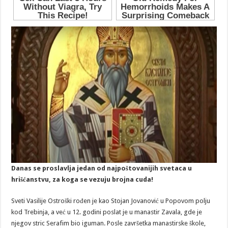
Danas se proslavlja jedan od najpoštovanijih svetaca u
hrišćanstvu, za koga se vezuju brojna cuda!
Sveti Vasilije Ostroški rođen je kao Stojan Jovanović u Popovom polju
kod Trebinja, a već u 12. godini poslat je u manastir Zavala, gde je
njegov stric Serafim bio iguman. Posle završetka manastirske škole,