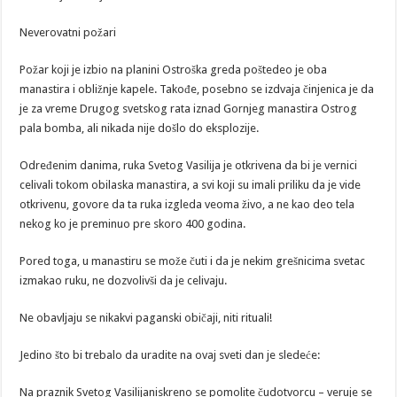
Neverovatni požari
Požar koji je izbio na planini Ostroška greda poštedeo je oba
manastira i obližnje kapele. Takođe, posebno se izdvaja činjenica je da
je za vreme Drugog svetskog rata iznad Gornjeg manastira Ostrog
pala bomba, ali nikada nije došlo do eksplozije.
Određenim danima, ruka Svetog Vasilija je otkrivena da bi je vernici
celivali tokom obilaska manastira, a svi koji su imali priliku da je vide
otkrivenu, govore da ta ruka izgleda veoma živo, a ne kao deo tela
nekog ko je preminuo pre skoro 400 godina.
Pored toga, u manastiru se može čuti i da je nekim grešnicima svetac
izmakao ruku, ne dozvolivši da je celivaju.
Ne obavljaju se nikakvi paganski običaji, niti rituali!
Jedino što bi trebalo da uradite na ovaj sveti dan je sledeće:
Na praznik Svetog Vasilijaniskreno se pomolite čudotvorcu – veruje se