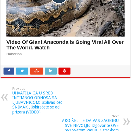
Previous
UHVATILA GA U SRED
INTIMNOG ODNOSA SA
LJUBAVNICOM: Isplivao ceo
SNIMAK , šokiraćete se od
prizora (VIDEO)
Next
AKO ŽELITE DA VAS ZAOBIĐU
SVE NEVOLJE: Izgovorite OVE
reči Svetom Vasiliju Ostroškom