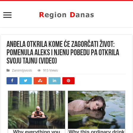
ANĐELA OTKRILA KOME ĆE ZAGORČATI ŽIVOT:
Pomenula Aleks i njenu pobedu pa OTKRILA
SVOJU TAJNU (VIDEO)
Zanimljivosti
915 Views