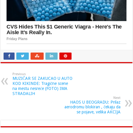
Previous
MUZIČAR SE ZAKUCAO U AUTO
KOD KIKINDE: Tragične scene
na mestu nesreće (FOTO) IMA
STRADALIH
Next
HAOS U BEOGRADU: Prilaz
aerodromu blokiran , čekaju da
se pojave, velika AKCIJA