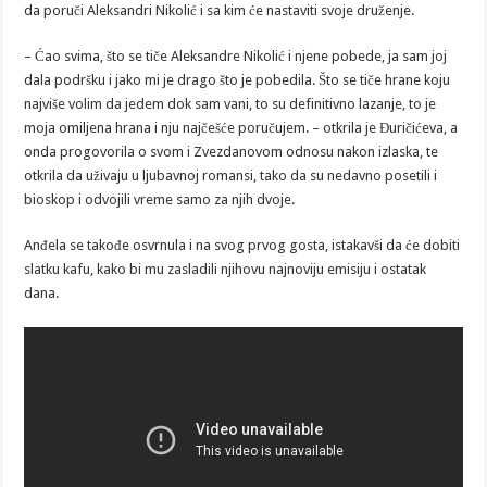
da poruči Aleksandri Nikolić i sa kim će nastaviti svoje druženje.
– Ćao svima, što se tiče Aleksandre Nikolić i njene pobede, ja sam joj
dala podršku i jako mi je drago što je pobedila. Što se tiče hrane koju
najviše volim da jedem dok sam vani, to su definitivno lazanje, to je
moja omiljena hrana i nju najčešće poručujem. – otkrila je Đuričićeva, a
onda progovorila o svom i Zvezdanovom odnosu nakon izlaska, te
otkrila da uživaju u ljubavnoj romansi, tako da su nedavno posetili i
bioskop i odvojili vreme samo za njih dvoje.
Anđela se takođe osvrnula i na svog prvog gosta, istakavši da će dobiti
slatku kafu, kako bi mu zasladili njihovu najnoviju emisiju i ostatak
dana.