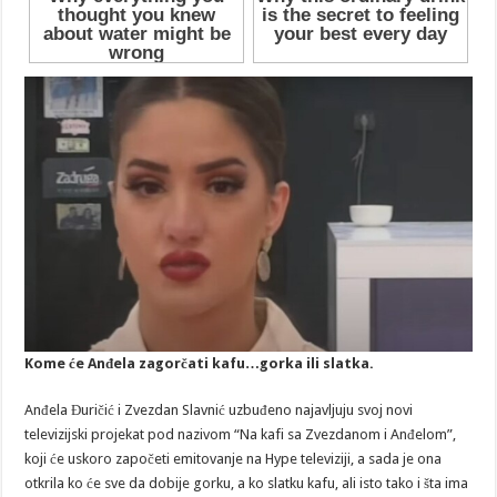
Kome će Anđela zagorčati kafu…gorka ili slatka.
Anđela Đuričić i Zvezdan Slavnić uzbuđeno najavljuju svoj novi
televizijski projekat pod nazivom “Na kafi sa Zvezdanom i Anđelom”,
koji će uskoro započeti emitovanje na Hype televiziji, a sada je ona
otkrila ko će sve da dobije gorku, a ko slatku kafu, ali isto tako i šta ima