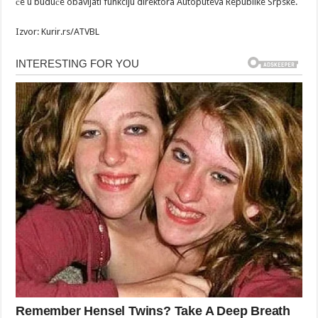
će u buduće obavljati funkciju direktora Autoputeva Republike Srpske.
Izvor: Kurir.rs/ATVBL