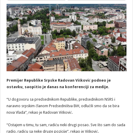
Premijer Republike Srpske Radovan Višković podneo je
ostavku, saopštio je danas na konferenciji za medije.
“U dogovoru sa predsednikom Republike, predsednikom NSRS i
naravno srpskim članom Predsedništva BiH, odlučili smo da se bira
nova Vlada”, rekao je Radovan Višković.
“Ostajem u timu, tu sam, radiću neki drugi posao. Sve što sam do sada
radio, radiću sa neke druge pozicije”, rekao je Višković.