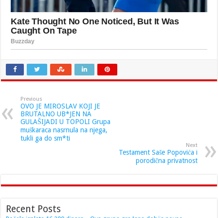
Previous
OVO JE MIROSLAV KOJI JE
BRUTALNO UB*JEN NA
GULAŠIJADI U TOPOLI Grupa
muškaraca nasrnula na njega,
tukli ga do sm*ti
Next
Testament Saše Popovića i
porodična privatnost
Recent Posts