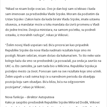
“Nikad se nisam bolje osećao. Ovo je dan koji sam očekivao i kada
sam imenovan za predsednika Vlade Srpske. Moram da podsetim da
Ustav Srpske i Zakon kaže da kada birate Vladu Srpske, imate ustavnu
obavezu, a mandatar može u toku mandata da izvrši promenu u Vladi
do jedne trećine. Dvojica ministara, na samom početku, su podneli
ostavku, iz moralnih razloga”, rekao je Višković.
“Želim novoj Vladi uspešan rad. Biću presrećan kao pripadnik
Republike Srpske da nova Vlada nadmaši rezultate koje smo mi
postigli. Nisam sebičan, nisam došao da kukumačem. To što neke vaše
kolege kažu da smo se predsednik i ja posvađali, pa onda ja završio na
UKC-u. Eto zamislite, ja sam tada bio u Milićima. Republika Srpska je
poželjno mesto za život. Ponosan sam na sve rezultate koje smo učinili.
Želim uspeh u radi svima koji će u narednom periodu da obavljaju
poziciju koju sam obavljao. Biću blizu, biću na odgovornim
pozicijama”, rekao je Višković.
Nova funkcija – direktor Autoputeva
Kako je saopštio predsednik Republike Srpske Milorad Dodik, Višković