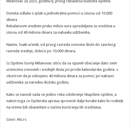
Milanovac za 2025. godinu tj. prvog rebalansa budžeta opštine.
Doneta odluka o iplati u jednokratne pomoći u iznosu od 10.000
dinara
Rebalansom vrednim preko milion evra opredeljena su sredstva u
iznosu od 40 miliona dinara za nabavku udžbenika.
Naime, Svaki učenik, od prvog razreda osnovne škole do završnog
razreda srednje, dobiće po 10.000 dinara.
Iz Opštine Gornji Milanovac ističu da su ispunili obećanje dato svim
učenicima osnovnih i srednjih škola još prošle kalendarske godine. s
obzrirom da je odvojeno 40 miliona dinara za pomoć pri nabavci
udžbenika za narednu školsku godinu.
Kako se navodi sada se jedino čeka odobrenje Skupštine opštine, a
nakon toga će Opštinska uprava sprovesti dalje korake kako bi roditelji
na vreme bili obavešteni o načinu korišćenja tih sredstava.
Izvor: Alo.rs