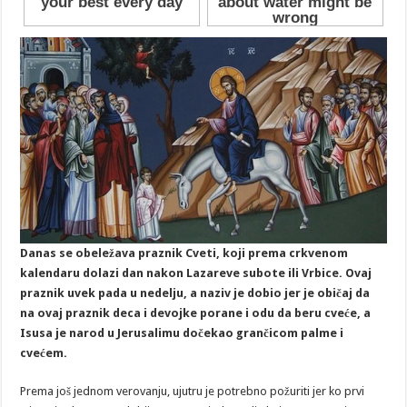
Danas se obeležava praznik Cveti, koji prema crkvenom
kalendaru dolazi dan nakon Lazareve subote ili Vrbice. Ovaj
praznik uvek pada u nedelju, a naziv je dobio jer je običaj da
na ovaj praznik deca i devojke porane i odu da beru cveće, a
Isusa je narod u Jerusalimu dočekao grančicom palme i
cvećem.
Prema još jednom verovanju, ujutru je potrebno požuriti jer ko prvi