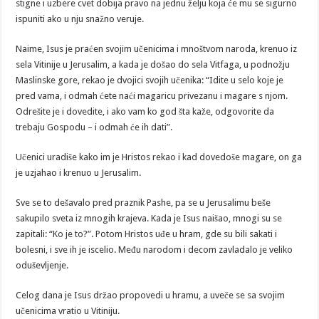
stigne i uzbere cvet dobija pravo na jednu želju koja će mu se sigurno
ispuniti ako u nju snažno veruje.
Naime, Isus je praćen svojim učenicima i mnoštvom naroda, krenuo iz
sela Vitinije u Jerusalim, a kada je došao do sela Vitfaga, u podnožju
Maslinske gore, rekao je dvojici svojih učenika: “Idite u selo koje je
pred vama, i odmah ćete naći magaricu privezanu i magare s njom.
Odrešite je i dovedite, i ako vam ko god šta kaže, odgovorite da
trebaju Gospodu – i odmah će ih dati”.
Učenici uradiše kako im je Hristos rekao i kad dovedoše magare, on ga
je uzjahao i krenuo u Jerusalim.
Sve se to dešavalo pred praznik Pashe, pa se u Jerusalimu beše
sakupilo sveta iz mnogih krajeva. Kada je Isus naišao, mnogi su se
zapitali: “Ko je to?”. Potom Hristos uđe u hram, gde su bili sakati i
bolesni, i sve ih je iscelio. Među narodom i decom zavladalo je veliko
oduševljenje.
Celog dana je Isus držao propovedi u hramu, a uveče se sa svojim
učenicima vratio u Vitiniju.