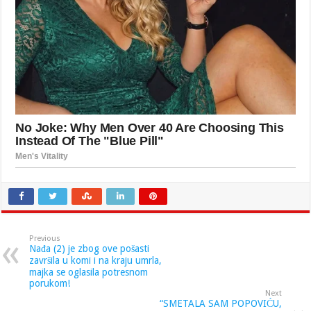
Previous
Nađa (2) je zbog ove pošasti
završila u komi i na kraju umrla,
majka se oglasila potresnom
porukom!
Next
“SMETALA SAM POPOVIĆU,