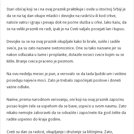
Stari običaj koji se i na ovaj praznik praktikuje i ovde u istočnoj Srbiji je
da se na taj dan okupe mladići i devojke na raskršću ili kod crkve,
nalože vatru i igraju i pevaju dok ne počne služba u crkvi. Iako kažu, da
se na veliki praznik ne radi, ipak je na Cveti valjalo posejati lan i kupus.
Devojke su se na ovaj praznik okupljale kako bi brale, sušile i sadile
sveće, pa su zato nazvane svetonosnice. One su tako nazvane jer su
nakon odlazaka u šume i proplanke, dolazile noseći cveće kojim su se
kitile. Branje cveća praćeno je pesmom.
Na ovu nedelju mesec je pun, a verovalo se da tada ljudski um i veštine
poseduju najveće moći. Zato je trebalo započinjati poslove i doneti
važne odluke.
Naime, prema narodnom verovanju, oni koji na ovaj praznik započnu
posao kojim žele sa uspehom da se bave, uspeće u svom naumu. Zato
nikako nemojte zaboraviti da se odvažite i započnete šta god želite da
radite uspešno do kraja godine.
Cveti su dan za radost, okupljanje i druženje sa bližnjima. Zato,