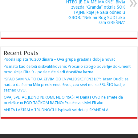
HTEO JE DA ME MAKNE” Bivša
zvezda “Granda” otkrila ŠOK
TAJNE koje je Saša odneo u
GROB: “Nek mi Bog SUDI ako
sam GREŠNA”
Recent Posts
Počela isplata 16.200 dinara – Ova grupa građana dobija novac
Poznato kad će biti diskvalifikovane: Procurio strogo poverljiv dokument
produkcije Elite 9 – posle tuče sledi drastična kazna
“SPAO SAM NA TO DA ŽIVIM OD INVALIDSKE PENZIJE”: Hasan Dudić se
nadao da će mu Miki preokrenuti život, ceo svet mu se SRUŠIO kad je
saznao OVO!
OVAJ SVETAC JEDNO NIKOME NE OPRAŠTA! Danas OVO ne smete da
prekršite ni POD TAČKOM RAZNO: Pratiće vas MALER ako…
ANITA LAŽIRALA TRUDNOĆU! Isplivali svi detalji SKANDALA