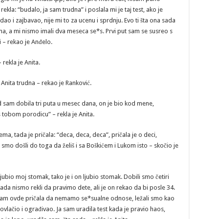
rekla: “budalo, ja sam trudna” i poslala mi je taj test, ako je
ao i zajbavao, nije mi to za ucenu i sprdnju. Evo ti šta ona sada
na, a mi nismo imali dva meseca se*s. Prvi put sam se susreo s
 – rekao je Anđelo.
rekla je Anita.
Anita trudna – rekao je Ranković.
kad sam dobila tri puta u mesec dana, on je bio kod mene,
 tobom porodicu” – rekla je Anita.
ma, tada je pričala: “deca, deca, deca”, pričala je o deci,
 smo došli do toga da želiš i sa Boškićem i Lukom isto – skočio je
ljubio moj stomak, tako je i on ljubio stomak. Dobili smo četiri
kada nismo rekli da pravimo dete, ali je on rekao da bi posle 34.
 sam ovde pričala da nemamo se*sualne odnose, ležali smo kao
povlačio i ograđivao. Ja sam uradila test kada je pravio haos,