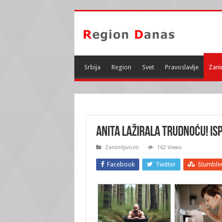
Srbija
Region
Svet
Pravoslavlje
Zani
ANITA LAŽIRALA TRUDNOĆU! Isp
Zanimljivosti
162 Views
Facebook
Twitter
Stumble