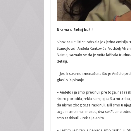
Drama u Beloj kući!
Sinoć se u “Eliti 9” održala još jedna emisija
Stanojlović i Anđela Rankovića. Voditelj Milan
Naime, saznalo se da je Anita lažirala trudnoć
detalji.
– Jesi li stvarno iznenađena što je Anđelo pr
glasilo je pitanje.
– Anđelo i ja smo prekinuli pre toga, naš ras
skoro porodila, rekla sam joj za šta mi treba
da nismo zbog toga raskinuli. Bili smo u nj
toga nismo imali mesec, dva sek*ualne odnose
smo raskinuli – rekla je Anita.
– Test mi je bitan, a ne kada smo raskinuli. 