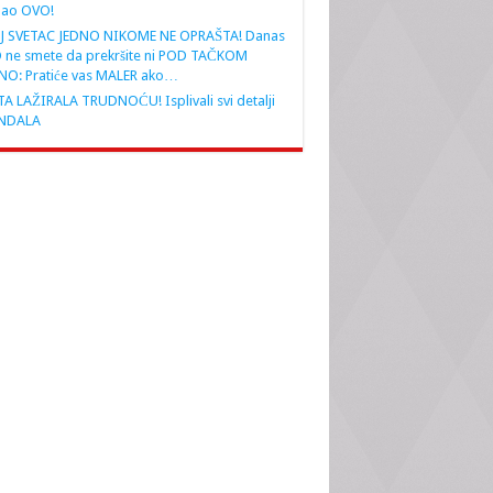
nao OVO!
J SVETAC JEDNO NIKOME NE OPRAŠTA! Danas
 ne smete da prekršite ni POD TAČKOM
NO: Pratiće vas MALER ako…
A LAŽIRALA TRUDNOĆU! Isplivali svi detalji
NDALA