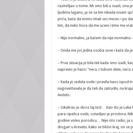
razmišljao o tome. Mi smo bili u svađi, ona je 
ljudima lagano, ja se sa tim nikada nisam sprd
priča, kaže da nismo imali ses mesec i po da
tim, da neko hoće da me uceni i time me vrati
– Nije normalno, ja kažem da nije normalno – 
– Onda me još jedna osoba zove i kaže da je 
– Prva situacija je bila tek kada smo izašli, 
napravio je haos: “neću s tobom dete, neću s
– Kada je sedela ovde i pravila haos ispod tre
nagoveštavala je da želi da zatrudni, na kraju
Anđelo.
– Iskulirao je skroz taj test… Kao što je Luka 
para cipelica ovde, ostavljao je prostora. Ni
godine voleo porodicu… Nije isto radio, ja
drugari u krevetu. Kako se bližio kraj, on se 