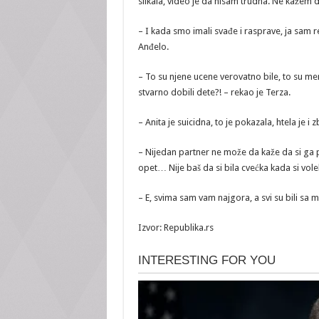
slikala, video je da nisam trudna. Ne kažem da
– I kada smo imali svađe i rasprave, ja sam
Anđelo.
– To su njene ucene verovatno bile, to su men
stvarno dobili dete?! – rekao je Terza.
– Anita je suicidna, to je pokazala, htela je i
– Nijedan partner ne može da kaže da si ga pr
opet… Nije baš da si bila cvećka kada si vole
– E, svima sam vam najgora, a svi su bili sa m
Izvor: Republika.rs