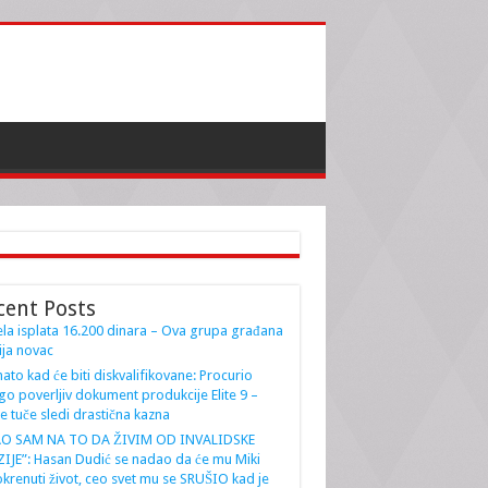
cent Posts
la isplata 16.200 dinara – Ova grupa građana
ja novac
ato kad će biti diskvalifikovane: Procurio
go poverljiv dokument produkcije Elite 9 –
e tuče sledi drastična kazna
AO SAM NA TO DA ŽIVIM OD INVALIDSKE
IJE”: Hasan Dudić se nadao da će mu Miki
krenuti život, ceo svet mu se SRUŠIO kad je