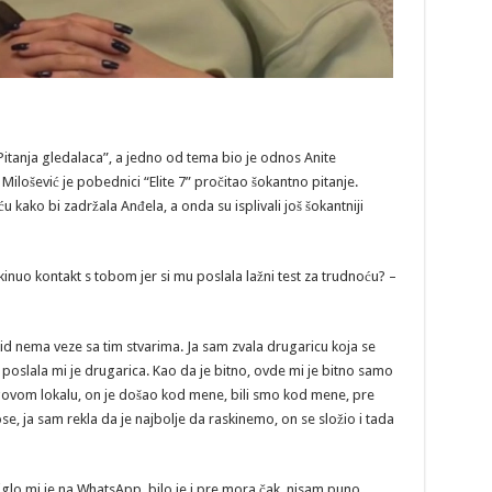
 “Pitanja gledalaca”, a jedno od tema bio je odnos Anite
 Milošević je pobednici “Elite 7” pročitao šokantno pitanje.
u kako bi zadržala Anđela, a onda su isplivali još šokantniji
ekinuo kontakt s tobom jer si mu poslala lažni test za trudnoću? –
kid nema veze sa tim stvarima. Ja sam zvala drugaricu koja se
, poslala mi je drugarica. Kao da je bitno, ovde mi je bitno samo
egovom lokalu, on je došao kod mene, bili smo kod mene, pre
, ja sam rekla da je najbolje da raskinemo, on se složio i tada
Stiglo mi je na WhatsApp, bilo je i pre mora čak, nisam puno