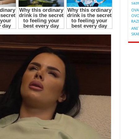
saz
OVA
OVO
RAZ
ANIT
SKA