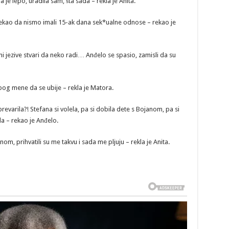
 je lepo, uradila sam, šta sada – rekla je Anita.
 rekao da nismo imali 15-ak dana sek*ualne odnose – rekao je
i jezive stvari da neko radi… Anđelo se spasio, zamisli da su
 zbog mene da se ubije – rekla je Matora.
evarila?! Stefana si volela, pa si dobila dete s Bojanom, pa si
la – rekao je Anđelo.
nom, prihvatili su me takvu i sada me pljuju – rekla je Anita.