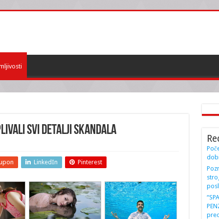
mljivosti
livali svi detalji SKANDALA
Re
Poče
dobi
upon
LinkedIn
Pinterest
Pozn
stro
posl
“SP
PENZ
preo