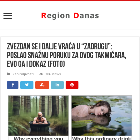
ZVEZDAN SE I DALJE VRAĆA U “ZADRUGU”:
Poslao snažnu poruku za OVOG TAKMIČARA,
evo ga i DOKAZ (FOTO)
Zanimljivosti
306 Views