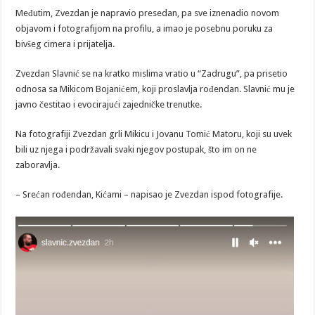
Međutim, Zvezdan je napravio presedan, pa sve iznenadio novom
objavom i fotografijom na profilu, a imao je posebnu poruku za
bivšeg cimera i prijatelja.
Zvezdan Slavnić se na kratko mislima vratio u “Zadrugu”, pa prisetio
odnosa sa Mikicom Bojanićem, koji proslavlja rođendan. Slavnić mu je
javno čestitao i evocirajući zajedničke trenutke.
Na fotografiji Zvezdan grli Mikicu i Jovanu Tomić Matoru, koji su uvek
bili uz njega i podržavali svaki njegov postupak, što im on ne
zaboravlja.
– Srećan rođendan, Kićami – napisao je Zvezdan ispod fotografije.