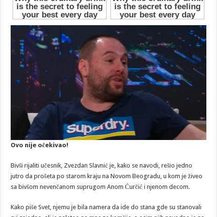
Ovo nije očekivao!
Bivši rijaliti učesnik, Zvezdan Slavnić je, kako se navodi, rešio jedno
jutro da prošeta po starom kraju na Novom Beogradu, u kom je živeo
sa bivšom nevenčanom suprugom Anom Ćurčić i njenom decom.
Kako piše Svet, njemu je bila namera da ide do stana gde su stanovali