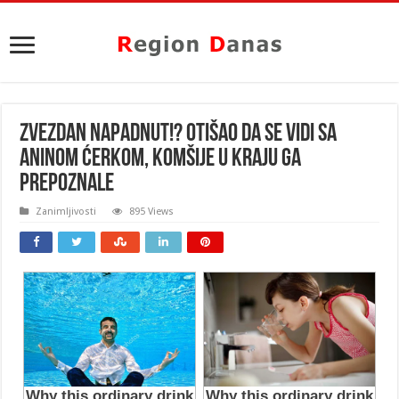
ZVEZDAN NAPADNUT!? Otišao da se vidi sa
Aninom ćerkom, komšije u kraju ga
prepoznale
Zanimljivosti
895 Views