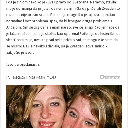
i da je s njom neko ko je čuva upravo od Zvezdana. Naravno, stavila
mu je do znanja da je ljuta i da nema s njim šta da priča, ali Zvezdan to
razume i nije pravio scene. Bilo mu je drago što je taj susret prošao
normalno i bez problema. Ipak, da bi izbegao druge probleme s
Anđelom, čim se tog dana s njom našao, sve joj je ispričao jer neće da
je laže, međutim, ona je skočila kao oparena! Počela je da histeriše i da
viče ‘Dosta mi je, uvek te prati neka priča o Ani, ne mogu više s tim da
se nosim!’ Baš je nekako i divljala, pa je Zvezdan jedva smirio –
zaključio je izvor.
Izvor: srbijadanas.rs