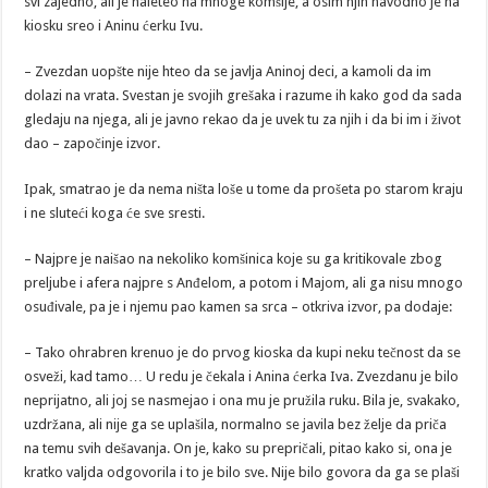
svi zajedno, ali je naleteo na mnoge komšije, a osim njih navodno je na
kiosku sreo i Aninu ćerku Ivu.
– Zvezdan uopšte nije hteo da se javlja Aninoj deci, a kamoli da im
dolazi na vrata. Svestan je svojih grešaka i razume ih kako god da sada
gledaju na njega, ali je javno rekao da je uvek tu za njih i da bi im i život
dao – započinje izvor.
Ipak, smatrao je da nema ništa loše u tome da prošeta po starom kraju
i ne sluteći koga će sve sresti.
– Najpre je naišao na nekoliko komšinica koje su ga kritikovale zbog
preljube i afera najpre s Anđelom, a potom i Majom, ali ga nisu mnogo
osuđivale, pa je i njemu pao kamen sa srca – otkriva izvor, pa dodaje:
– Tako ohrabren krenuo je do prvog kioska da kupi neku tečnost da se
osveži, kad tamo… U redu je čekala i Anina ćerka Iva. Zvezdanu je bilo
neprijatno, ali joj se nasmejao i ona mu je pružila ruku. Bila je, svakako,
uzdržana, ali nije ga se uplašila, normalno se javila bez želje da priča
na temu svih dešavanja. On je, kako su prepričali, pitao kako si, ona je
kratko valjda odgovorila i to je bilo sve. Nije bilo govora da ga se plaši