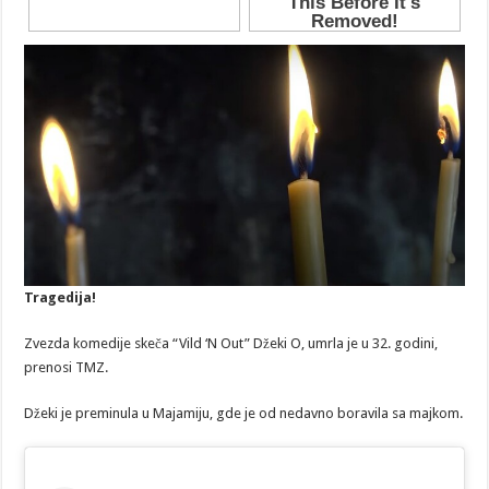
Tragedija!
Zvezda komedije skeča “Vild ‘N Out” Džeki O, umrla je u 32. godini,
prenosi TMZ.
Džeki je preminula u Majamiju, gde je od nedavno boravila sa majkom.