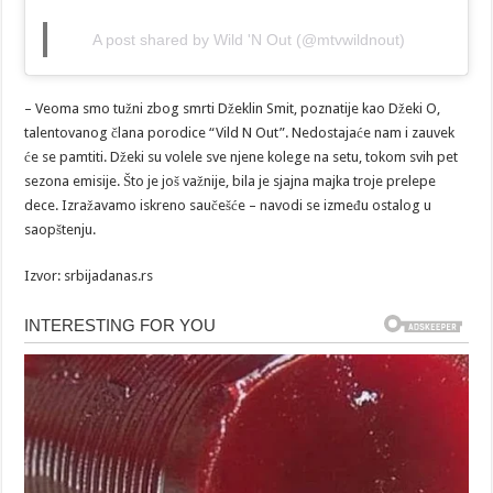
A post shared by Wild 'N Out (@mtvwildnout)
– Veoma smo tužni zbog smrti Džeklin Smit, poznatije kao Džeki O,
talentovanog člana porodice “Vild N Out”. Nedostajaće nam i zauvek
će se pamtiti. Džeki su volele sve njene kolege na setu, tokom svih pet
sezona emisije. Što je još važnije, bila je sjajna majka troje prelepe
dece. Izražavamo iskreno saučešće – navodi se između ostalog u
saopštenju.
Izvor: srbijadanas.rs