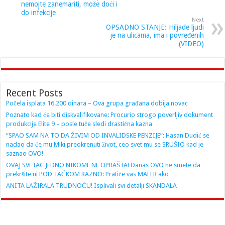
nemojte zanemariti, može doći i
do infekcije
Next
OPSADNO STANJE: Hiljade ljudi
je na ulicama, ima i povređenih
(VIDEO)
Recent Posts
Počela isplata 16.200 dinara – Ova grupa građana dobija novac
Poznato kad će biti diskvalifikovane: Procurio strogo poverljiv dokument
produkcije Elite 9 – posle tuče sledi drastična kazna
“SPAO SAM NA TO DA ŽIVIM OD INVALIDSKE PENZIJE”: Hasan Dudić se
nadao da će mu Miki preokrenuti život, ceo svet mu se SRUŠIO kad je
saznao OVO!
OVAJ SVETAC JEDNO NIKOME NE OPRAŠTA! Danas OVO ne smete da
prekršite ni POD TAČKOM RAZNO: Pratiće vas MALER ako…
ANITA LAŽIRALA TRUDNOĆU! Isplivali svi detalji SKANDALA