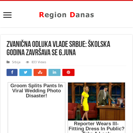
ZVANIČNA ODLUKA VLADE SRBIJE: Školska
godina završava se 6.juna
Srbija
833 Views