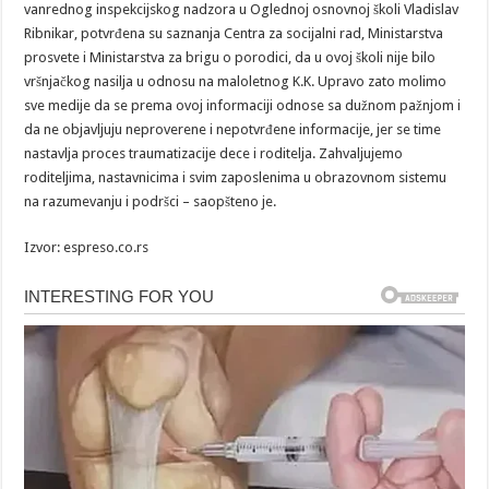
vanrednog inspekcijskog nadzora u Oglednoj osnovnoj školi Vladislav
Ribnikar, potvrđena su saznanja Centra za socijalni rad, Ministarstva
prosvete i Ministarstva za brigu o porodici, da u ovoj školi nije bilo
vršnjačkog nasilja u odnosu na maloletnog K.K. Upravo zato molimo
sve medije da se prema ovoj informaciji odnose sa dužnom pažnjom i
da ne objavljuju neproverene i nepotvrđene informacije, jer se time
nastavlja proces traumatizacije dece i roditelja. Zahvaljujemo
roditeljima, nastavnicima i svim zaposlenima u obrazovnom sistemu
na razumevanju i podršci – saopšteno je.
Izvor: espreso.co.rs