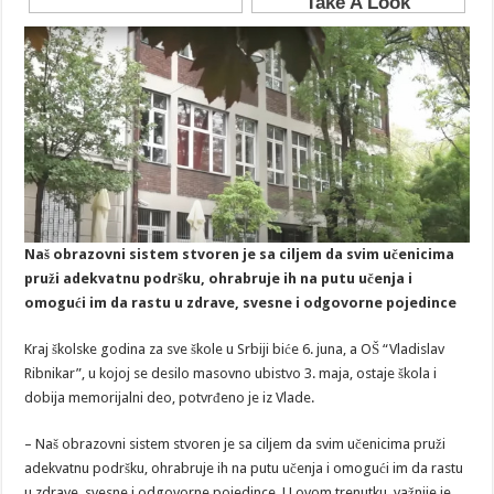
Naš obrazovni sistem stvoren je sa ciljem da svim učenicima
pruži adekvatnu podršku, ohrabruje ih na putu učenja i
omogući im da rastu u zdrave, svesne i odgovorne pojedince
Kraj školske godina za sve škole u Srbiji biće 6. juna, a OŠ “Vladislav
Ribnikar”, u kojoj se desilo masovno ubistvo 3. maja, ostaje škola i
dobija memorijalni deo, potvrđeno je iz Vlade.
– Naš obrazovni sistem stvoren je sa ciljem da svim učenicima pruži
adekvatnu podršku, ohrabruje ih na putu učenja i omogući im da rastu
u zdrave, svesne i odgovorne pojedince. U ovom trenutku, važnije je