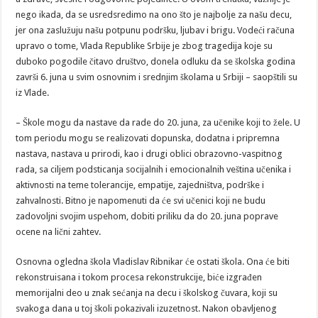
nego ikada, da se usredsredimo na ono što je najbolje za našu decu,
jer ona zaslužuju našu potpunu podršku, ljubav i brigu. Vodeći računa
upravo o tome, Vlada Republike Srbije je zbog tragedija koje su
duboko pogodile čitavo društvo, donela odluku da se školska godina
završi 6. juna u svim osnovnim i srednjim školama u Srbiji – saopštili su
iz Vlade.
– Škole mogu da nastave da rade do 20. juna, za učenike koji to žele. U
tom periodu mogu se realizovati dopunska, dodatna i pripremna
nastava, nastava u prirodi, kao i drugi oblici obrazovno-vaspitnog
rada, sa ciljem podsticanja socijalnih i emocionalnih veština učenika i
aktivnosti na teme tolerancije, empatije, zajedništva, podrške i
zahvalnosti. Bitno je napomenuti da će svi učenici koji ne budu
zadovoljni svojim uspehom, dobiti priliku da do 20. juna poprave
ocene na lični zahtev.
Osnovna ogledna škola Vladislav Ribnikar će ostati škola. Ona će biti
rekonstruisana i tokom procesa rekonstrukcije, biće izgrađen
memorijalni deo u znak sećanja na decu i školskog čuvara, koji su
svakoga dana u toj školi pokazivali izuzetnost. Nakon obavljenog