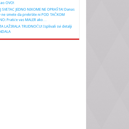
nao OVO!
J SVETAC JEDNO NIKOME NE OPRAŠTA! Danas
 ne smete da prekršite ni POD TAČKOM
NO: Pratiće vas MALER ako…
A LAŽIRALA TRUDNOĆU! Isplivali svi detalji
NDALA