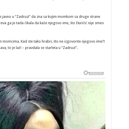
je javno u “Zadruzi” da zna sa kojim momkom sa druge strane
eva ga je tada čikala da kaže njegovo ime, što Đuričić nije smeo
im momcima. Kad ste tako hrabri, što ne izgovorite njegovo ime?!
lava, to je laž! – pravdala se starleta u “Zadruzi”.