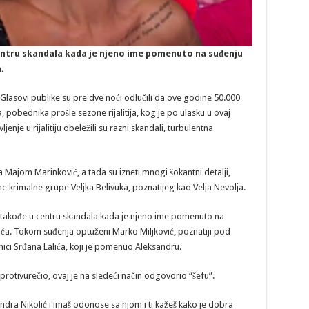
centru skandala kada je njeno ime pomenuto na suđenju
.
Glasovi publike su pre dve noći odlučili da ove godine 50.000
 pobednika prošle sezone rijalitija, kog je po ulasku u ovaj
enje u rijalitiju obeležili su razni skandali, turbulentna
sa Majom Marinković, a tada su izneti mnogi šokantni detalji,
 krimalne grupe Veljka Belivuka, poznatijeg kao Velja Nevolja.
e takođe u centru skandala kada je njeno ime pomenuto na
vića. Tokom suđenja optuženi Marko Miljković, poznatiji pod
ici Srđana Lalića, koji je pomenuo Aleksandru.
 protivurečio, ovaj je na sledeći način odgovorio “šefu”.
ndra Nikolić i imaš odonose sa njom i ti kažeš kako je dobra