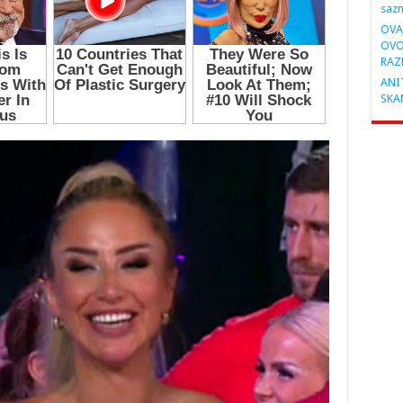
saz
OVA
OVO
RAZ
ANIT
SKA