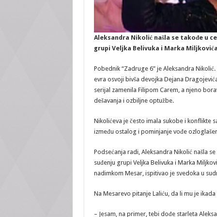
Aleksandra Nikolić našla se takođe u 
grupi Veljka Belivuka i Marka Miljkovića
Pobednik “Zadruge 6” je Aleksandra Nikolić. 
evra osvoji bivša devojka Dejana Dragojevića,
serijal zamenila Filipom Carem, a njeno boravlj
dešavanja i ozbiljne optužbe.
Nikolićeva je često imala sukobe i konflikte 
između ostalog i pominjanje vođe ozloglašene
Podsećanja radi, Aleksandra Nikolić našla s
suđenju grupi Veljka Belivuka i Marka Miljko
nadimkom Mesar, ispitivao je svedoka u sudn
Na Mesarevo pitanje Laliću, da li mu je ikada
– Jesam, na primer, tebi dođe starleta Aleksa