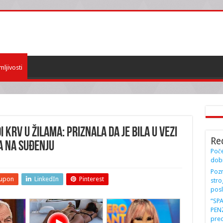
mljivosti
 KRV U ŽILAMA: Priznala da je bila u VEZI
Re
la na SUĐENJU
Poče
dobi
Pozn
upon
LinkedIn
Pinterest
stro
posl
“SP
PENZ
preo