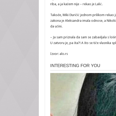
riba, a ja kažem nije – rekao je Lalić.
Takođe, Miki Đuričić jednom prilikom rekao 
zakona je Aleksandra imala odnose, a Nikolić
da učini.
– Ja sam priznala da sam se zabavljala s loš
U zatvoru je, pa šta?! A što se tiče vlasnika sp
Izvor: alo.rs