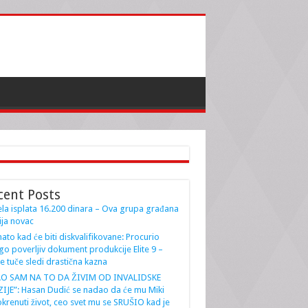
cent Posts
la isplata 16.200 dinara – Ova grupa građana
ja novac
ato kad će biti diskvalifikovane: Procurio
go poverljiv dokument produkcije Elite 9 –
e tuče sledi drastična kazna
AO SAM NA TO DA ŽIVIM OD INVALIDSKE
IJE”: Hasan Dudić se nadao da će mu Miki
krenuti život, ceo svet mu se SRUŠIO kad je