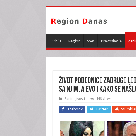
Srbija
Region
Svet
Pravoslavlje
Zani
ŽIVOT POBEDNICE ZADRUGE LEDI
SA NJIM, a evo i KAKO se naš
Zanimljivosti
446 Views
Facebook
Twitter
Stumble