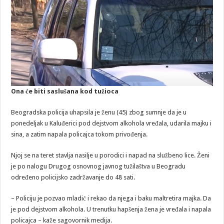
Ona će biti saslušana kod tužioca
Beogradska policija uhapsila je ženu (45) zbog sumnje da je u
ponedeljak u Kaluđerici pod dejstvom alkohola vređala, udarila majku i
sina, a zatim napala policajca tokom privođenja.
Njoj se na teret stavlja nasilje u porodici i napad na službeno lice. Ženi
je po nalogu Drugog osnovnog javnog tužilaštva u Beogradu
određeno policijsko zadržavanje do 48 sati.
– Policiju je pozvao mladić i rekao da njega i baku maltretira majka. Da
je pod dejstvom alkohola. U trenutku hapšenja žena je vređala i napala
policajca – kaže sagovornik medija.