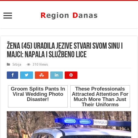
ŽENA (45) URADILA JEZIVE STVARI SVOM SINU I
MAJCI: Napala i službeno lice
Srbija
310 Views