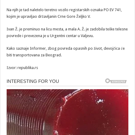
Na njih je tad naletelo teretno vozilo registarskih oznaka PO EV 741,
kojim je upravljao državljanin Crne Gore Željko V.
Ivan Ž. je preminuo na licu mesta, a mala A. Ž. je zadobila teške telesne
povrede i prevezena je u Urgentni centar u Valjevu.
Kako saznaje Informer, zbog povreda opasnih po život, devojčica će
biti transportovana za Beograd.
Izvor: republika.rs