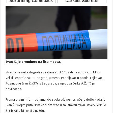
Ivan Ž. je preminuo na licu mesta.
Strašna nesreća dogodila se danas u 17:45 sati na auto-putu Miloš
Veliki, smer Čačak – Beograd, u mestu Pepeljevac u opštini Lajkovac.
Poginuo je Ivan Ž. (37) iz Beograda, a njegova ćerka A.Ž. (4) je
povređena.
Prema prvim informacijama, do saobraćajne nesreće je došlo kada je
Ivan Ž. svojim putničkim vozilom stao u zaustavnu traku i izveo ćerku A.
Ž. (4) kako bi izvršila nuždu.