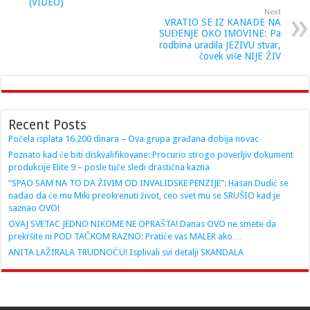
(VIDEO)
Next
VRATIO SE IZ KANADE NA
SUĐENJE OKO IMOVINE: Pa
rodbina uradila JEZIVU stvar,
čovek više NIJE ŽIV
Recent Posts
Počela isplata 16.200 dinara – Ova grupa građana dobija novac
Poznato kad će biti diskvalifikovane: Procurio strogo poverljiv dokument
produkcije Elite 9 – posle tuče sledi drastična kazna
“SPAO SAM NA TO DA ŽIVIM OD INVALIDSKE PENZIJE”: Hasan Dudić se
nadao da će mu Miki preokrenuti život, ceo svet mu se SRUŠIO kad je
saznao OVO!
OVAJ SVETAC JEDNO NIKOME NE OPRAŠTA! Danas OVO ne smete da
prekršite ni POD TAČKOM RAZNO: Pratiće vas MALER ako…
ANITA LAŽIRALA TRUDNOĆU! Isplivali svi detalji SKANDALA