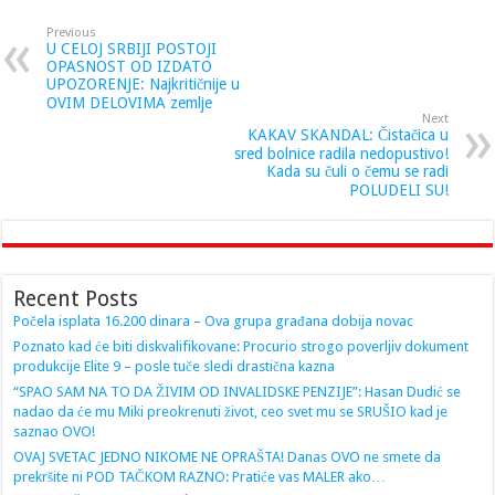
Previous
U CELOJ SRBIJI POSTOJI
OPASNOST OD IZDATO
UPOZORENJE: Najkritičnije u
OVIM DELOVIMA zemlje
Next
KAKAV SKANDAL: Čistačica u
sred bolnice radila nedopustivo!
Kada su čuli o čemu se radi
POLUDELI SU!
Recent Posts
Počela isplata 16.200 dinara – Ova grupa građana dobija novac
Poznato kad će biti diskvalifikovane: Procurio strogo poverljiv dokument
produkcije Elite 9 – posle tuče sledi drastična kazna
“SPAO SAM NA TO DA ŽIVIM OD INVALIDSKE PENZIJE”: Hasan Dudić se
nadao da će mu Miki preokrenuti život, ceo svet mu se SRUŠIO kad je
saznao OVO!
OVAJ SVETAC JEDNO NIKOME NE OPRAŠTA! Danas OVO ne smete da
prekršite ni POD TAČKOM RAZNO: Pratiće vas MALER ako…