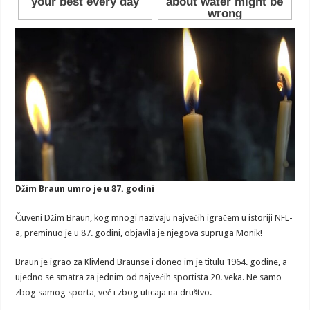
Džim Braun umro je u 87. godini
Čuveni Džim Braun, kog mnogi nazivaju najvećih igračem u istoriji NFL-
a, preminuo je u 87. godini, objavila je njegova supruga Monik!
Braun je igrao za Klivlend Braunse i doneo im je titulu 1964. godine, a
ujedno se smatra za jednim od najvećih sportista 20. veka. Ne samo
zbog samog sporta, već i zbog uticaja na društvo.