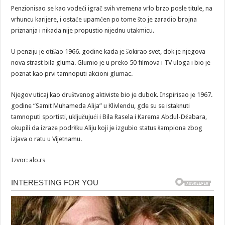
Penzionisao se kao vodeći igrač svih vremena vrlo brzo posle titule, na
vrhuncu karijere, i ostaće upamćen po tome što je zaradio brojna
priznanja i nikada nije propustio nijednu utakmicu.
U penziju je otišao 1966. godine kada je šokirao svet, dok je njegova
nova strast bila gluma. Glumio je u preko 50 filmova i TV uloga i bio je
poznat kao prvi tamnoputi akcioni glumac.
Njegov uticaj kao društvenog aktiviste bio je dubok. Inspirisao je 1967.
godine “Samit Muhameda Alija” u Klivlendu, gde su se istaknuti
tamnoputi sportisti, uključujući i Bila Rasela i Karema Abdul-Džabara,
okupili da izraze podršku Aliju koji je izgubio status šampiona zbog
izjava o ratu u Vijetnamu.
Izvor: alo.rs