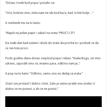
“Došao čovek kod popa i požalio se:
“Oče, bolesni smo, ništa nam ne ide kod kuće, kad će biti bolje…”
A sveštenik mu na to kaže:
“Napiši na jedan papir i zakači na vrata “PROĆI ĆE”!
Da svaki dan kad ustane i dođe do vrata da pročita to i podseti se da
će sve loše proći.
Posle godinu dana došao ovaj kod popa i rekao: “Hvala Bogu, svi smo
zdravo, zaposlili smo se, imamo para, odlično nam je..”
A pop na to kaže: “Odlično, samo ono ne skidaj sa vrata.”
Znači sve prolazi! I dobro i loše. Zato je važno pratiti onu izreku: U
dobru se ne ponesi, u zlu se ne ponizi.”