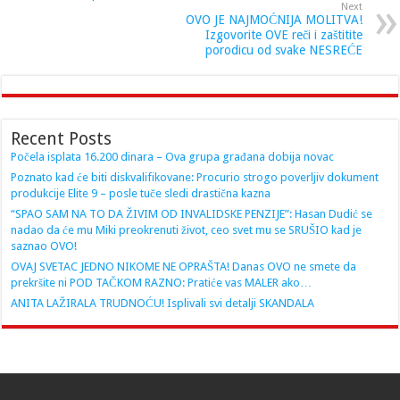
Next
OVO JE NAJMOĆNIJA MOLITVA!
Izgovorite OVE reči i zaštitite
porodicu od svake NESREĆE
Recent Posts
Počela isplata 16.200 dinara – Ova grupa građana dobija novac
Poznato kad će biti diskvalifikovane: Procurio strogo poverljiv dokument
produkcije Elite 9 – posle tuče sledi drastična kazna
“SPAO SAM NA TO DA ŽIVIM OD INVALIDSKE PENZIJE”: Hasan Dudić se
nadao da će mu Miki preokrenuti život, ceo svet mu se SRUŠIO kad je
saznao OVO!
OVAJ SVETAC JEDNO NIKOME NE OPRAŠTA! Danas OVO ne smete da
prekršite ni POD TAČKOM RAZNO: Pratiće vas MALER ako…
ANITA LAŽIRALA TRUDNOĆU! Isplivali svi detalji SKANDALA