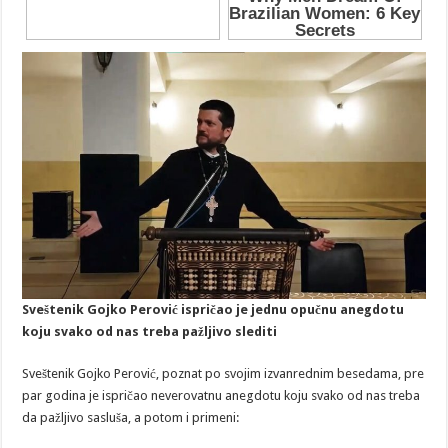
Sveštenik Gojko Perović ispričao je jednu opučnu anegdotu
koju svako od nas treba pažljivo slediti
Sveštenik Gojko Perović, poznat po svojim izvanrednim besedama, pre
par godina je ispričao neverovatnu anegdotu koju svako od nas treba
da pažljivo sasluša, a potom i primeni: