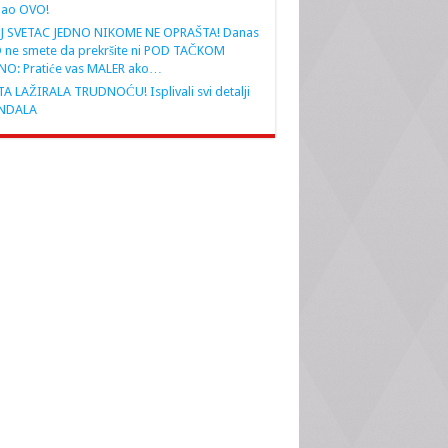
nao OVO!
J SVETAC JEDNO NIKOME NE OPRAŠTA! Danas
 ne smete da prekršite ni POD TAČKOM
NO: Pratiće vas MALER ako…
A LAŽIRALA TRUDNOĆU! Isplivali svi detalji
NDALA