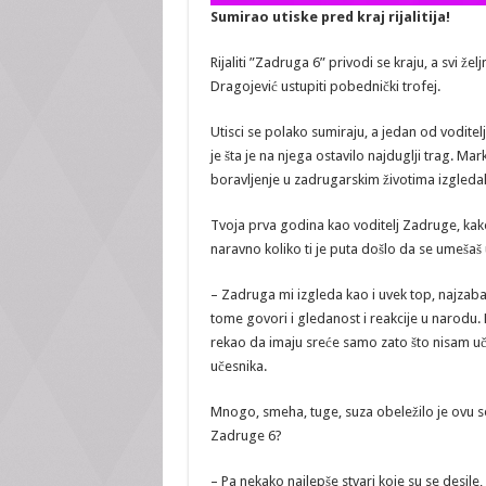
Sumirao utiske pred kraj rijalitija!
Rijaliti ”Zadruga 6” privodi se kraju, a svi ž
Dragojević ustupiti pobednički trofej.
Utisci se polako sumiraju, a jedan od voditel
je šta je na njega ostavilo najduglji trag. 
boravljenje u zadrugarskim životima izgledal
Tvoja prva godina kao voditelj Zadruge, kak
naravno koliko ti je puta došlo da se umešaš 
– Zadruga mi izgleda kao i uvek top, najzab
tome govori i gledanost i reakcije u narodu.
rekao da imaju sreće samo zato što nisam uče
učesnika.
Mnogo, smeha, tuge, suza obeležilo je ovu se
Zadruge 6?
– Pa nekako najlepše stvari koje su se desile,