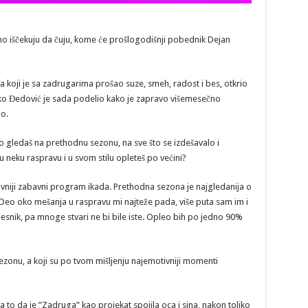
eljno iščekuju da čuju, kome će prošlogodišnji pobednik Dejan
ja koji je sa zadrugarima prošao suze, smeh, radost i bes, otkrio
Marko Đedović je sada podelio kako je zapravo višemesečno
o.
o gledaš na prethodnu sezonu, na sve što se izdešavalo i
u neku raspravu i u svom stilu opleteš po većini?
avniji zabavni program ikada. Prethodna sezona je najgledanija o
 Deo oko mešanja u raspravu mi najteže pada, više puta sam im i
snik, pa mnoge stvari ne bi bile iste. Opleo bih po jedno 90%
zonu, a koji su po tvom mišljenju najemotivniji momenti
 a to da je ”Zadruga” kao projekat spojila oca i sina, nakon toliko