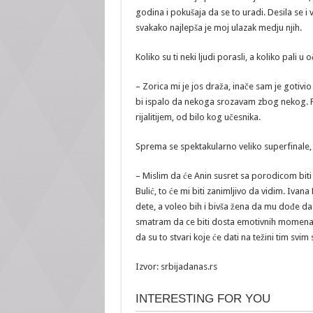
godina i pokušaja da se to uradi. Desila se i ve
svakako najlepša je moj ulazak medju njih.
Koliko su ti neki ljudi porasli, a koliko pali 
– Zorica mi je jos draža, inače sam je gotivi
bi ispalo da nekoga srozavam zbog nekog. Fan
rijalitijem, od bilo kog učesnika.
Sprema se spektakularno veliko superfinale, š
– Mislim da će Anin susret sa porodicom biti z
Bulić, to će mi biti zanimljivo da vidim. Ivana 
dete, a voleo bih i bivša žena da mu dođe da 
smatram da ce biti dosta emotivnih momenata.
da su to stvari koje će dati na težini tim svim
Izvor: srbijadanas.rs