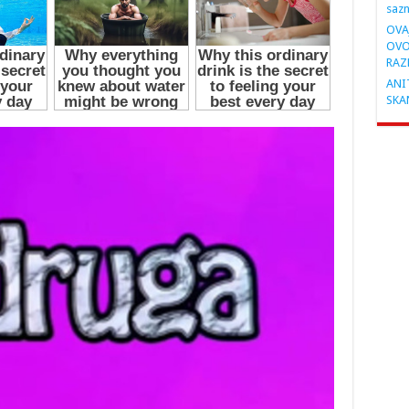
saz
OVA
OVO
RAZ
ANIT
SKA