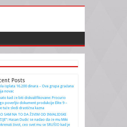
cent Posts
la isplata 16.200 dinara – Ova grupa građana
ja novac
ato kad će biti diskvalifikovane: Procurio
go poverljiv dokument produkcije Elite 9 –
e tuče sledi drastična kazna
AO SAM NA TO DA ŽIVIM OD INVALIDSKE
IJE”: Hasan Dudić se nadao da će mu Miki
krenuti život, ceo svet mu se SRUŠIO kad je