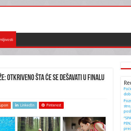
mljivosti
ŽE: Otkriveno šta će se dešavati u FINALU
Re
Poče
dobi
Pozn
upon
LinkedIn
Pinterest
stro
posl
“SP
PENZ
preo