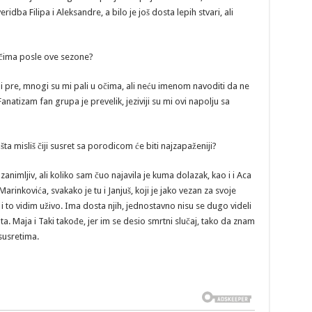
ridba Filipa i Aleksandre, a bilo je još dosta lepih stvari, ali
u očima posle ove sezone?
o i pre, mnogi su mi pali u očima, ali neću imenom navoditi da ne
atizam fan grupa je prevelik, jeziviji su mi ovi napolju sa
ta misliš čiji susret sa porodicom će biti najzapaženiji?
animljiv, ali koliko sam čuo najavila je kuma dolazak, kao i i Aca
Marinkovića, svakako je tu i Janjuš, koji je jako vezan za svoje
i to vidim uživo. Ima dosta njih, jednostavno nisu se dugo videli
 Maja i Taki takođe, jer im se desio smrtni slučaj, tako da znam
 susretima.