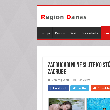
Srbija
Region
Svet
Pravoslavlje
Zani
ZADRUGARI NI NE SLUTE KO STI
ZADRUGE
Zanimljivosti
334 Views
Facebook
Twitter
Stumble