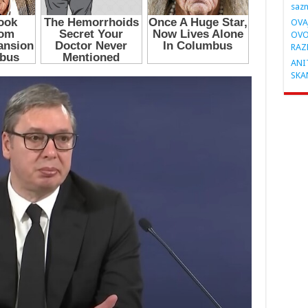
saz
OVA
OVO
RAZ
ANIT
SKA