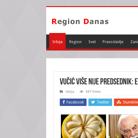
Srbija
Region
Svet
Pravoslavlje
Zani
VUČIĆ VIŠE NIJE PREDSEDNIK:
Srbija
687 Views
Facebook
Twitter
Stumble