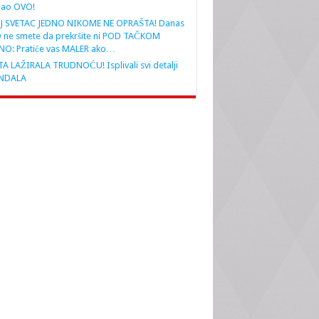
nao OVO!
J SVETAC JEDNO NIKOME NE OPRAŠTA! Danas
 ne smete da prekršite ni POD TAČKOM
NO: Pratiće vas MALER ako…
A LAŽIRALA TRUDNOĆU! Isplivali svi detalji
NDALA