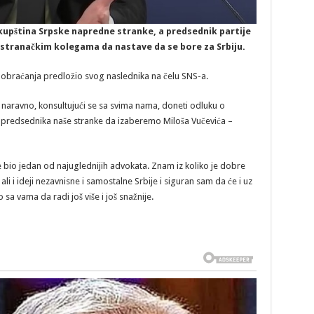
kupština Srpske napredne stranke, a predsednik partije
 stranačkim kolegama da nastave da se bore za Srbiju.
 obraćanja predložio svog naslednika na čelu SNS-a.
 naravno, konsultujući se sa svima nama, doneti odluku o
redsednika naše stranke da izaberemo Miloša Vučevića –
e bio jedan od najuglednijih advokata. Znam iz koliko je dobre
 i ideji nezavnisne i samostalne Srbije i siguran sam da će i uz
a vama da radi još više i još snažnije.