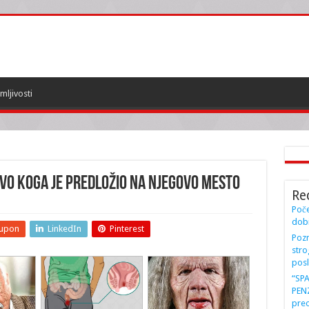
mljivosti
 Evo koga je predložio na njegovo mesto
Re
Poče
dobi
upon
LinkedIn
Pinterest
Pozn
stro
posl
“SP
PENZ
preo