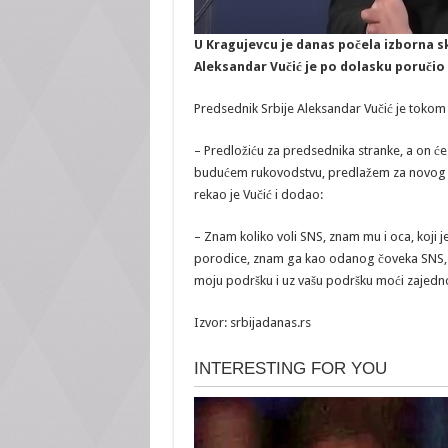
U Kragujevcu je danas počela izborna s
Aleksandar Vučić je po dolasku poručio
Predsednik Srbije Aleksandar Vučić je tokom
– Predložiću za predsednika stranke, a on će
budućem rukovodstvu, predlažem za novog p
rekao je Vučić i dodao:
– Znam koliko voli SNS, znam mu i oca, koji j
porodice, znam ga kao odanog čoveka SNS, ali
moju podršku i uz vašu podršku moći zajedno s
Izvor: srbijadanas.rs