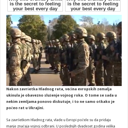
Nakon završetka Hladnog rata, većina evropskih zemalja
ukinula je obavezno služenje vojnog roka. O tome se sada u
nekim zemljama ponovo diskutuje, i to ne samo otkako je
počeo rat u Ukrajini.
Sa završetkom Hladnog rata, vlade u Evropi počele su da pridaju
manje značaja vojnoj odbrani. U poslednjih dvadeset godina velika