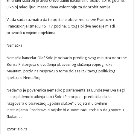
Emanuel Makron je uveo Univerzalnu nacionalnu službu 2019. godine,
u kojoj mladi ljudi mesec dana volontiraju za dobrobit zemlje.
Vlada sada razmatra da to postane obavezno za sve Francuze i
Francuskinje između 15 i 17 godina. O toga bi dve nedelje mladi
provodili u vojnim objektima.
Nemačka
Nemački kancelar Olaf Šolc je odbacio predlog svog ministra odbrane
Borisa Pistorijusa o uvođenju obaveznog služenja vojnog roka.
Međutim, pozivi na raspravu o tome dolaze iz čitavog političkog
spektra u Nemačkoj.
Nedavno je poverenica nemačkog parlamenta za Bundesver Eva Hegl
– socijaldemokratkinja kao i Šolc i Pistorijus – predložila da se
razgovara o obaveznoj „godini službe“ u vojsci ili u civilnim
institucijama. Predstavnici vojske bi o svom radu trebalo da govore u
školama.
Izvor: alo.rs