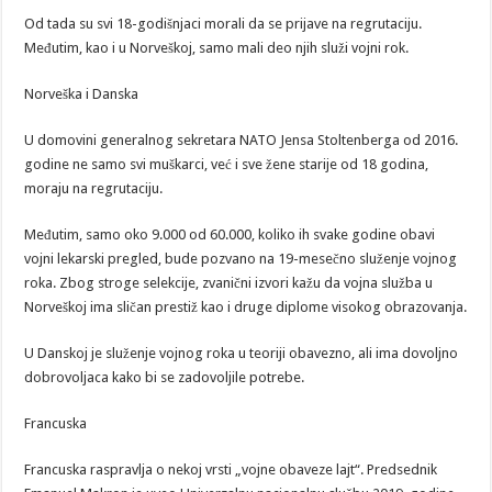
Od tada su svi 18-godišnjaci morali da se prijave na regrutaciju.
Međutim, kao i u Norveškoj, samo mali deo njih služi vojni rok.
Norveška i Danska
U domovini generalnog sekretara NATO Jensa Stoltenberga od 2016.
godine ne samo svi muškarci, već i sve žene starije od 18 godina,
moraju na regrutaciju.
Međutim, samo oko 9.000 od 60.000, koliko ih svake godine obavi
vojni lekarski pregled, bude pozvano na 19-mesečno služenje vojnog
roka. Zbog stroge selekcije, zvanični izvori kažu da vojna služba u
Norveškoj ima sličan prestiž kao i druge diplome visokog obrazovanja.
U Danskoj je služenje vojnog roka u teoriji obavezno, ali ima dovoljno
dobrovoljaca kako bi se zadovoljile potrebe.
Francuska
Francuska raspravlja o nekoj vrsti „vojne obaveze lajt“. Predsednik