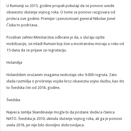
U Rumuniji su 2015. godine propali pokušaji da se ponovo uvede
obavezno služenje vojnog roka. O tome se ponovo razgovara od
proleća ove godine. Premijer i penzionisani general Nikolae Jonel
Čiuka to podržava.
Poseban zahtev Ministarstva odbrane je da, u slučaju opšte
mobilizacije, svi mladi Rumuni koji žive u inostranstvu moraju u roku od
15 dana da se prijave za regrutaciju.
Holandija
Holandskim oružanim snagama nedostaje oko 9.000 regruta. Zato
vlada razmišlja o proširenju vojske kroz obaveznu vojnu službu, kao što
to Švedska čini od 2018. godine.
Švedska
Najveća zemlja Skandinavije mogla bi da postane sledeća članica
NATO. Švedska je 2010. ukinula služenje vojnog roka, ali ga je ponovo
uvela 2018. jer nije bilo dovoljno dobrovoljaca.