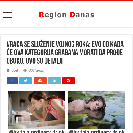
VRAĆA SE SLUŽENJE VOJNOG ROKA: Evo od KADA
će ova kategorija građana morati da prođe
obuku, OVO SU DETALJI
Svet
305 Views