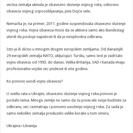
većina zemalja ukinula je obavezno služenje vojnog roka, odnosno
obavezu vojnog osposobljavanja, piše Dojče vele.
Nemačka je, na primer, 2011. godine suspendovala obavezno služenje
vojnog roka. Vojna obaveza može da se aktivira samo ako Bundestag
utvrdi da postoje napetosti ili da je neophodna odbrana.
Isto je ili slično u mnogim drugim evropskim zemljama. Od današnjih
29 evropskih zemalja NATO, uključujući Tursku, samo šest je zadržalo
vojnu obavezu od 1993. do danas. Velika Britanija, SAD i Kanada imaju
profesionalne vojske već pedeset ili više godina.
Ko ponovo uvodi vojnu obavezu?
U svetlu rata u Ukrajini, obavezno služenje vojnog roka ponovo je
postalo tema. Mnoge zemlje ne samo da su povećale svoje budžete za
odbranu, već razmatraju i ponovno uvođenje vojnog roka. Za sada je
samo nekoliko zemalja preduzelo velike korake u tom smeru.
Ukrajina i Litvanija