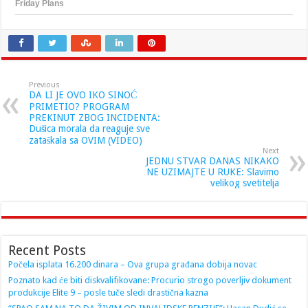
Previous
DA LI JE OVO IKO SINOĆ
PRIMETIO? PROGRAM
PREKINUT ZBOG INCIDENTA:
Dušica morala da reaguje sve
zataškala sa OVIM (VIDEO)
Next
JEDNU STVAR DANAS NIKAKO
NE UZIMAJTE U RUKE: Slavimo
velikog svetitelja
Recent Posts
Počela isplata 16.200 dinara – Ova grupa građana dobija novac
Poznato kad će biti diskvalifikovane: Procurio strogo poverljiv dokument
produkcije Elite 9 – posle tuče sledi drastična kazna