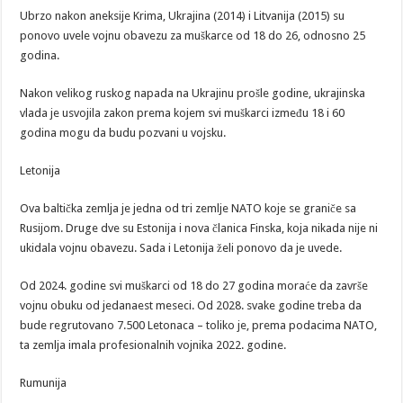
Ubrzo nakon aneksije Krima, Ukrajina (2014) i Litvanija (2015) su
ponovo uvele vojnu obavezu za muškarce od 18 do 26, odnosno 25
godina.
Nakon velikog ruskog napada na Ukrajinu prošle godine, ukrajinska
vlada je usvojila zakon prema kojem svi muškarci između 18 i 60
godina mogu da budu pozvani u vojsku.
Letonija
Ova baltička zemlja je jedna od tri zemlje NATO koje se graniče sa
Rusijom. Druge dve su Estonija i nova članica Finska, koja nikada nije ni
ukidala vojnu obavezu. Sada i Letonija želi ponovo da je uvede.
Od 2024. godine svi muškarci od 18 do 27 godina moraće da završe
vojnu obuku od jedanaest meseci. Od 2028. svake godine treba da
bude regrutovano 7.500 Letonaca – toliko je, prema podacima NATO,
ta zemlja imala profesionalnih vojnika 2022. godine.
Rumunija