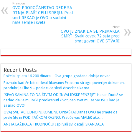
Previous
OVO PROROČANSTVO DEDE SA
RTNJA PLAŠI CELU SRBIJU: Pred
smrt REKAO je OVO o sudbini
naše zemlje i sveta
Next
OVO JE ZNAK DA SE PRIMAKLA
SMRT: Svaki čovek 72 sata pred
smrt govori OVE STVARI
Recent Posts
Počela isplata 16.200 dinara – Ova grupa građana dobija novac
Poznato kad će biti diskvalifikovane: Procurio strogo poverljiv dokument
produkcije Elite 9 – posle tuče sledi drastična kazna
“SPAO SAM NA TO DA ŽIVIM OD INVALIDSKE PENZIJE”: Hasan Dudić se
nadao da će mu Miki preokrenuti život, ceo svet mu se SRUŠIO kad je
saznao OVO!
OVAJ SVETAC JEDNO NIKOME NE OPRAŠTA! Danas OVO ne smete da
prekršite ni POD TAČKOM RAZNO: Pratiće vas MALER ako…
ANITA LAŽIRALA TRUDNOĆU! Isplivali svi detalji SKANDALA