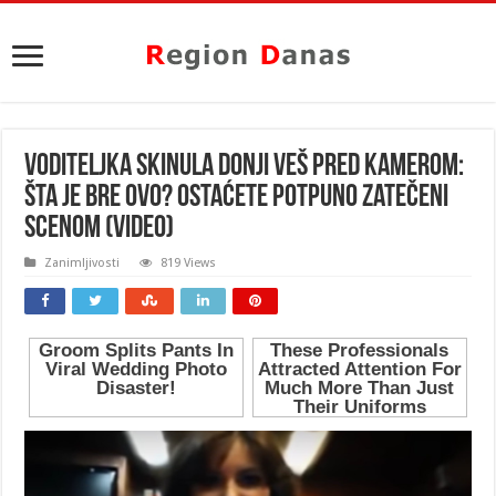
VODITELJKA SKINULA DONJI VEŠ PRED KAMEROM:
Šta je bre OVO? Ostaćete potpuno zatečeni
scenom (VIDEO)
Zanimljivosti
819 Views