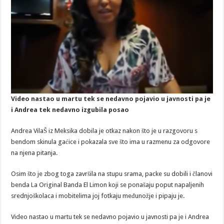
Video nastao u martu tek se nedavno pojavio u javnosti pa je
i Andrea tek nedavno izgubila posao
Andrea VilaŠ iz Meksika dobila je otkaz nakon što je u razgovoru s
bendom skinula gaćice i pokazala sve što ima u razmenu za odgovore
na njena pitanja.
Osim što je zbog toga završila na stupu srama, packe su dobili i članovi
benda La Original Banda El Limon koji se ponašaju poput napaljenih
srednjoškolaca i mobitelima joj fotkaju međunožje i pipaju je.
Video nastao u martu tek se nedavno pojavio u javnosti pa je i Andrea