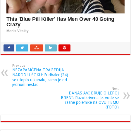
Previous
NEZAPAMĆENA TRAGEDIJA
NAROD U ŠOKU: Fudbaler (24)
se utopio u kanalu, samo je od
jednom nestao
Next
DANAS AVI BRUJE O LEPOJ
BRENI: Razotkrivena je, vode se
razne polemike na OVU TEMU
(FOTO)