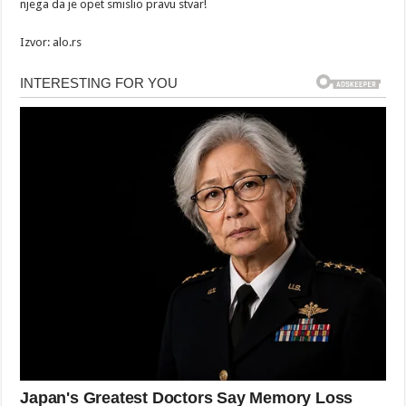
njega da je opet smislio pravu stvar!
Izvor: alo.rs