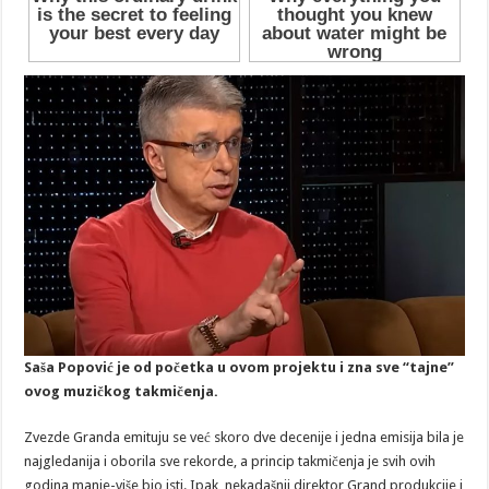
Saša Popović je od početka u ovom projektu i zna sve “tajne”
ovog muzičkog takmičenja.
Zvezde Granda emituju se već skoro dve decenije i jedna emisija bila je
najgledanija i oborila sve rekorde, a princip takmičenja je svih ovih
godina manje-više bio isti. Ipak, nekadašnji direktor Grand produkcije i