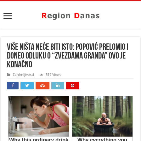
VIŠE NIŠTA NEĆE BITI ISTO: Popović prelomio i
doneo odluku o “Zvezdama Granda” ovo je
KONAČNO
Zanimljivosti
517 Views