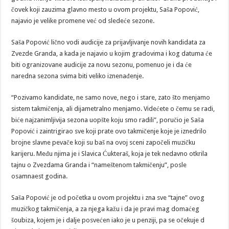
čovek koji zauzima glavno mesto u ovom projektu, Saša Popović,
najavio je velike promene već od sledeće sezone.
Saša Popović lično vodi audicije za prijavljivanje novih kandidata za
Zvezde Granda, a kada je najavio u kojim gradovima i kog datuma će
biti ogranizovane audicije za novu sezonu, pomenuo je i da će
naredna sezona svima biti veliko iznenađenje.
“Pozivamo kandidate, ne samo nove, nego i stare, zato što menjamo
sistem takmičenja, ali dijametralno menjamo. Videćete o čemu se radi,
biće najzanimljivija sezona uopšte koju smo radili”, poručio je Saša
Popović i zaintrigirao sve koji prate ovo takmičenje koje je iznedrilo
brojne slavne pevače koji su baš na ovoj sceni započeli muzičku
karijeru. Među njima je i Slavica Ćukteraš, koja je tek nedavno otkrila
tajnu o Zvezdama Granda i “nameštenom takmičenju”, posle
osamnaest godina.
Saša Popović je od početka u ovom projektu i zna sve “tajne” ovog
muzičkog takmičenja, a za njega kažu i da je pravi mag domaćeg
šoubiza, kojem je i dalje posvećen iako je u penziji, pa se očekuje d