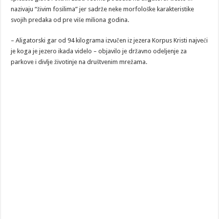
nazivaju “živim fosilima” jer sadrže neke morfološke karakteristike
svojih predaka od pre više miliona godina.
– Aligatorski gar od 94 kilograma izvučen iz jezera Korpus Kristi najveći
je koga je jezero ikada videlo – objavilo je državno odeljenje za
parkove i divlje životinje na društvenim mrežama.