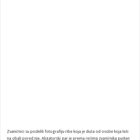
Zvaničnici su podelili fotografiju ribe koja je duža od osobe koja leži
na obali pored nje. Aligatorski gar je prema rečima zvaničnika pušten