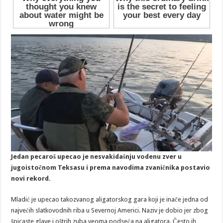
Jedan pecaroš upecao je nesvakidašnju vodenu zver u
jugoistočnom Teksasu i prema navodima zvaničnika postavio
novi rekord.
Mladić je upecao takozvanog aligatorskog gara koji je inače jedna od
najvećih slatkovodnih riba u Severnoj Americi. Naziv je dobio jer zbog
špicaste glave i oštrih zuba veoma podseća na aligatora. Često ih