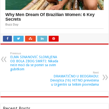
Previous
ELMA SINANOVIĆ SLOMLJENA
OD BOLA ZBOG SMRTI: Nikada
neće moći da se pomiri sa ovim
gubitkom
Next
DRAMATIČNO U BEOGRADU:
Devojčica (16) HITNO prevežena
u Urgentni sa teškim povredama
Recent Posts