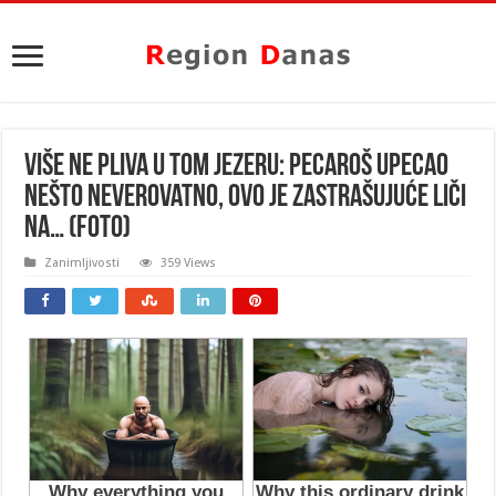
VIŠE NE PLIVA U TOM JEZERU: Pecaroš upecao
nešto neverovatno, ovo je zastrašujuće LIČI
NA… (FOTO)
Zanimljivosti
359 Views