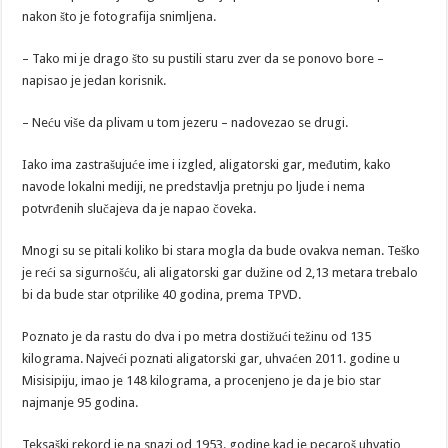
nakon što je fotografija snimljena.
– Tako mi je drago što su pustili staru zver da se ponovo bore –
napisao je jedan korisnik.
– Neću više da plivam u tom jezeru – nadovezao se drugi.
Iako ima zastrašujuće ime i izgled, aligatorski gar, međutim, kako
navode lokalni mediji, ne predstavlja pretnju po ljude i nema
potvrđenih slučajeva da je napao čoveka.
Mnogi su se pitali koliko bi stara mogla da bude ovakva neman. Teško
je reći sa sigurnošću, ali aligatorski gar dužine od 2,13 metara trebalo
bi da bude star otprilike 40 godina, prema TPVD.
Poznato je da rastu do dva i po metra dostižući težinu od 135
kilograma. Najveći poznati aligatorski gar, uhvaćen 2011. godine u
Misisipiju, imao je 148 kilograma, a procenjeno je da je bio star
najmanje 95 godina.
Teksaški rekord je na snazi od 1953. godine kad je pecaroš uhvatio