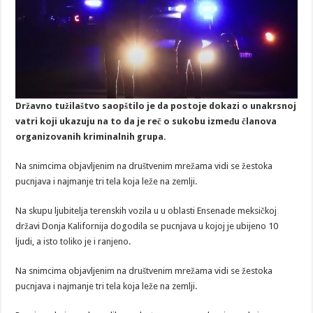
Državno tužilaštvo saopštilo je da postoje dokazi o unakrsnoj
vatri koji ukazuju na to da je reč o sukobu između članova
organizovanih kriminalnih grupa.
Na snimcima objavljenim na društvenim mrežama vidi se žestoka
pucnjava i najmanje tri tela koja leže na zemlji.
Na skupu ljubitelja terenskih vozila u u oblasti Ensenade meksičkoj
državi Donja Kalifornija dogodila se pucnjava u kojoj je ubijeno 10
ljudi, a isto toliko je i ranjeno.
Na snimcima objavljenim na društvenim mrežama vidi se žestoka
pucnjava i najmanje tri tela koja leže na zemlji.