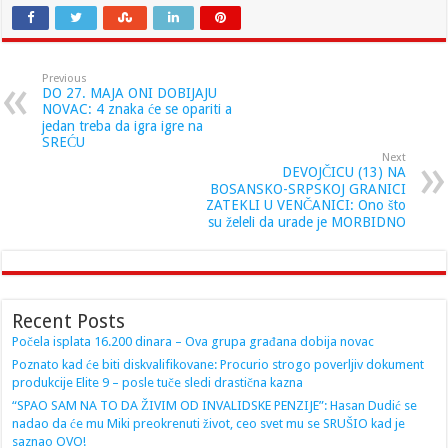
Previous
DO 27. MAJA ONI DOBIJAJU
NOVAC: 4 znaka će se opariti a
jedan treba da igra igre na
SREĆU
Next
DEVOJČICU (13) NA
BOSANSKO-SRPSKOJ GRANICI
ZATEKLI U VENČANICI: Ono što
su želeli da urade je MORBIDNO
Recent Posts
Počela isplata 16.200 dinara – Ova grupa građana dobija novac
Poznato kad će biti diskvalifikovane: Procurio strogo poverljiv dokument
produkcije Elite 9 – posle tuče sledi drastična kazna
“SPAO SAM NA TO DA ŽIVIM OD INVALIDSKE PENZIJE”: Hasan Dudić se
nadao da će mu Miki preokrenuti život, ceo svet mu se SRUŠIO kad je
saznao OVO!