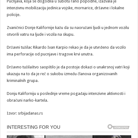
Pucnjava, koja se dogodila u subotu rano popodne, izazvala je
intenzivnu mobilizaciju jedinica vojske, mornarice, državne i lokalne
policije.
Zvaničnici Donje Kalifornije kažu da su naoružani ljudi u jednom vozilu
otvorili vatru na ljude i vozila na skupu.
Državni tužilac Rikardo Ivan Karpio rekao je da je utvrđeno da vozilo
ima perforacije od pucnjave i tragove krvi unutra.
Državno tužilaštvo saopštilo je da postoje dokazi o unakrsnoj vatri koji
ukazuju na to da je reč o sukobu između članova organizovanih
kriminalnih grupa.
Donju Kaliforniju u poslednje vreme pogađaju intenzivne aktivnosti i
obračuni narko-kartela.
Izvor: srbijadanas.rs