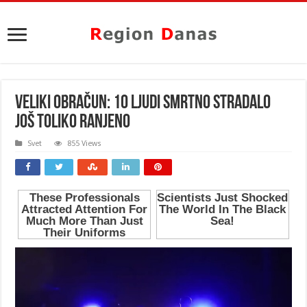
VELIKI OBRAČUN: 10 ljudi smrtno stradalo
još toliko ranjeno
Svet
855 Views