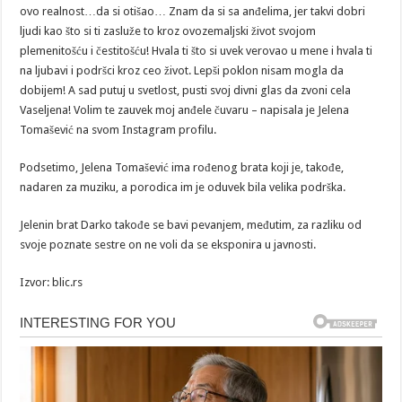
ovo realnost…da si otišao… Znam da si sa anđelima, jer takvi dobri
ljudi kao što si ti zasluže to kroz ovozemaljski život svojom
plemenitošću i čestitošću! Hvala ti što si uvek verovao u mene i hvala ti
na ljubavi i podršci kroz ceo život. Lepši poklon nisam mogla da
dobijem! A sad putuj u svetlost, pusti svoj divni glas da zvoni cela
Vaseljena! Volim te zauvek moj anđele čuvaru – napisala je Jelena
Tomašević na svom Instagram profilu.
Podsetimo, Jelena Tomašević ima rođenog brata koji je, takođe,
nadaren za muziku, a porodica im je oduvek bila velika podrška.
Jelenin brat Darko takođe se bavi pevanjem, međutim, za razliku od
svoje poznate sestre on ne voli da se eksponira u javnosti.
Izvor: blic.rs