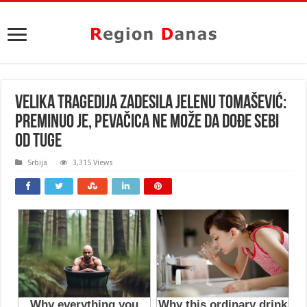
VELIKA TRAGEDIJA ZADESILA JELENU TOMAŠEVIĆ:
Preminuo je, pevačica ne može da dođe sebi
od tuge
Srbija
3,315 Views