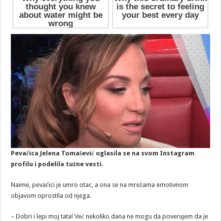
Pevačica Jelena Tomašević oglasila se na svom Instagram
profilu i podelila tužne vesti.
Naime, pevačici je umro otac, a ona se na mrežama emotivnom
objavom oprostila od njega.
– Dobri i lepi moj tata! Već nekoliko dana ne mogu da poverujem da je