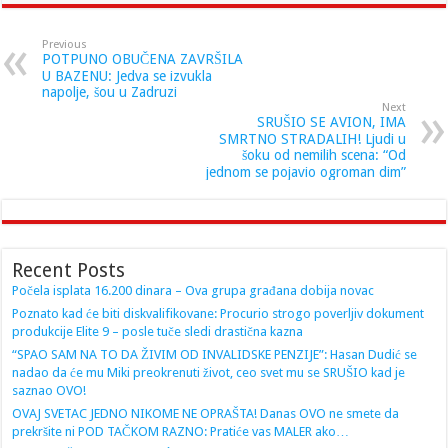
Previous
POTPUNO OBUČENA ZAVRŠILA
U BAZENU: Jedva se izvukla
napolje, šou u Zadruzi
Next
SRUŠIO SE AVION, IMA
SMRTNO STRADALIH! Ljudi u
šoku od nemilih scena: “Od
jednom se pojavio ogroman dim”
Recent Posts
Počela isplata 16.200 dinara – Ova grupa građana dobija novac
Poznato kad će biti diskvalifikovane: Procurio strogo poverljiv dokument
produkcije Elite 9 – posle tuče sledi drastična kazna
“SPAO SAM NA TO DA ŽIVIM OD INVALIDSKE PENZIJE”: Hasan Dudić se
nadao da će mu Miki preokrenuti život, ceo svet mu se SRUŠIO kad je
saznao OVO!
OVAJ SVETAC JEDNO NIKOME NE OPRAŠTA! Danas OVO ne smete da
prekršite ni POD TAČKOM RAZNO: Pratiće vas MALER ako…