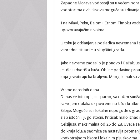
Zapadne Morave vodostaji su u većem porast
vodotocima ovih slivova moguća su izlivanja
I na Mlavi, Peku, Belom i Crnom Timoku vod
upozoravajućim nivoima.
U toku je otklanjanje posledica nevremena i p
vanredne situacije u skupštini grada.
Jako nevreme zadesilo je ponovo i Čačak, usl
je ušla u dvorišta kuća. Obilne padavine pro
koja gravitiraju ka Kraljevu. Mnogi kanali su z
Vreme narednih dana
Danas će biti toplije i sparno, sa dužim su
razvojem oblaka uz povremenu kišu i kratkotr
Srbije. Moguće su i lokalne nepogode s gradom
slab istočni i jugoistočni. Pritisak malo izn
Celzijusa, maksimalna od 25 do 28. Uveče se p
do kraja iduće sedmice se nastavlja promenl
kratkotrajnom kišom i lokalnim pljuskovima.