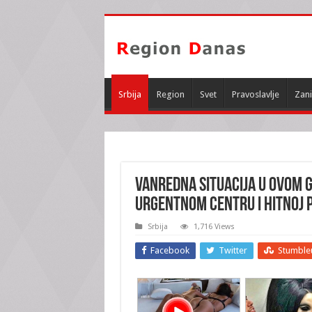
Srbija
Region
Svet
Pravoslavlje
Zani
VANREDNA SITUACIJA U OVOM G
Urgentnom centru i Hitnoj 
Srbija
1,716 Views
Facebook
Twitter
Stumble