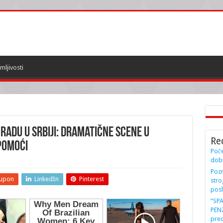
mljivosti
RADU U SRBIJI: Dramatične scene u
Re
pomoći
Poče
dobi
Pozn
upon
LinkedIn
Pinterest
stro
posl
“SP
PENZ
preo