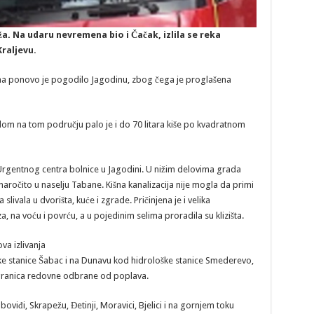
a. Na udaru nevremena bio i Čačak, izlila se reka
Kraljevu.
a ponovo je pogodilo Jagodinu, zbog čega je proglašena
om na tom području palo je i do 70 litara kiše po kvadratnom
 Urgentnog centra bolnice u Jagodini. U nižim delovima grada
aročito u naselju Tabane. Kišna kanalizacija nije mogla da primi
livala u dvorišta, kuće i zgrade. Pričinjena je i velika
a, na voću i povrću, a u pojedinim selima proradila su klizišta.
a izlivanja
ške stanice Šabac i na Dunavu kod hidrološke stanice Smederevo,
 granica redovne odbrane od poplava.
boviđi, Skrapežu, Đetinji, Moravici, Bjelici i na gornjem toku