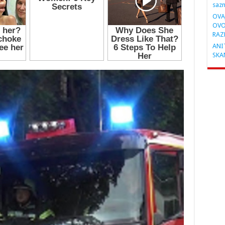
saz
OVA
OVO
RAZ
ANIT
SKA