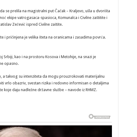
se prelila na magistralni put Čačak – Kraljevo, ušla u dvorišta
noć ekipe vatrogasaca-spasioca, Komunalca i Civilne zaštitite i
islav Zečević ispred Civilne zaštite.
e i pričinjena je velika šteta na oranicama i zasadima povrća.
j Srbiji, kao i na prostoru Kosova i Metohije, na snazi je
eme opasno.
 a takvog su intenziteta da mogu prouzrokovati materijalnu
 biti vrlo obazriv, svestan rizika i redovno informisan o detaljima
ete koje daju nadležne državne službe – navode iz RHMZ.