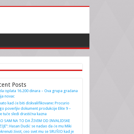
cent Posts
la isplata 16.200 dinara – Ova grupa građana
ja novac
ato kad će biti diskvalifikovane: Procurio
go poverljiv dokument produkcije Elite 9 –
e tuče sledi drastična kazna
AO SAM NA TO DA ŽIVIM OD INVALIDSKE
IJE”: Hasan Dudić se nadao da će mu Miki
krenuti život, ceo svet mu se SRUŠIO kad je