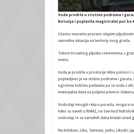
Voda prodrla u stotine podruma i garaž
Botunja i poplavila magistralni put ka 
Užasno nevreme praćeno olujnim pljuskovim
vanredna situacija na teritoriji ovog grada.
Tokom trosatnog pljuska i nevremena s grad
metru.
Voda je prodrla u prostorije Hitne pomoći i
poplavljeno je na stotine podruma i garaža, n
ogromnu količinu padavina pa se voda s ulica s
materijalna šteta na poljima pšenice i kukuruz
Vodostaji mnogih reka u porastu, moguća nov
Kako su naveli iz RHMZ, na Savi kod hidrolo
vodostaji će se narednih dana kretati iznad
Na Kolubari, Ubu, Tamnavi, Jadru, Likodri, Lju