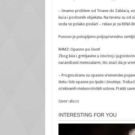
– Imamo problem od Trnave do Zablaća, voda 
kuća i poslovnih objekata. Na terenu su od si
voda se polako povlači – rekao je za RINA Brat
Ponovo je potopljeno poljoprivredno zemljišt
RHMZ: Opasno po život!
Zbog kiše i grmljavine u istočnoj i jugoistočno
narandžasti meteoalarm, što znači da je vr
– Prognozirane su opasne vremenske pojave,
štetu i biti opasne po ljude i životinje. Treba
očekivanih meteoroloških uslova. Pratiti sav
Izvor: alo.rs