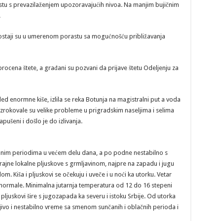
u s prevazilaženjem upozoravajućih nivoa. Na manjim bujičnim
.
ostaji su u umerenom porastu sa mogućnošću približavanja
rocena štete, a građani su pozvani da prijave štetu Odeljenju za
ed enormne kiše, izlila se reka Botunja na magistralni put a voda
uzrokovale su velike probleme u prigradskim naseljima i selima
apušeni i došlo je do izlivanja.
nčanim periodima u većem delu dana, a po podne nestabilno s
ajne lokalne pljuskove s grmljavinom, najpre na zapadu i jugu
. Kiša i pljuskovi se očekuju i uveče i u noći ka utorku. Vetar
ad normale. Minimalna jutarnja temperatura od 12 do 16 stepeni
ljuskovi šire s jugozapada ka severu i istoku Srbije. Od utorka
jivo i nestabilno vreme sa smenom sunčanih i oblačnih perioda i