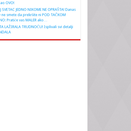
nao OVO!
J SVETAC JEDNO NIKOME NE OPRAŠTA! Danas
 ne smete da prekršite ni POD TAČKOM
NO: Pratiće vas MALER ako…
A LAŽIRALA TRUDNOĆU! Isplivali svi detalji
NDALA