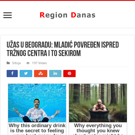
UŽAS U BEOGRADU: Mladić povređen ispred
tržnog centra i to SEKIROM
Srbija
197 Views