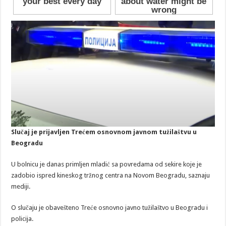
Slučaj je prijavljen Trećem osnovnom javnom tužilaštvu u
Beogradu
U bolnicu je danas primljen mladić sa povredama od sekire koje je
zadobio ispred kineskog tržnog centra na Novom Beogradu, saznaju
mediji.
O slučaju je obavešteno Treće osnovno javno tužilaštvo u Beogradu i
policija.