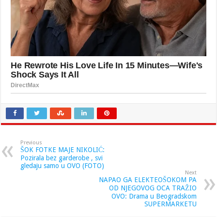
Previous
ŠOK FOTKE MAJE NIKOLIĆ:
Pozirala bez garderobe , svi
gledaju samo u OVO (FOTO)
Next
NAPAO GA ELEKTEOŠOKOM PA
OD NJEGOVOG OCA TRAŽIO
OVO: Drama u Beogradskom
SUPERMARKETU