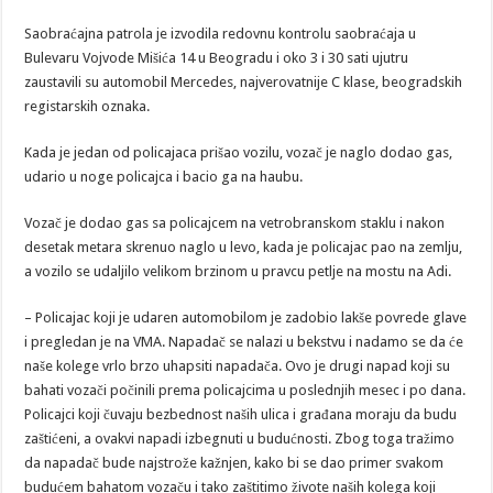
Saobraćajna patrola je izvodila redovnu kontrolu saobraćaja u
Bulevaru Vojvode Mišića 14 u Beogradu i oko 3 i 30 sati ujutru
zaustavili su automobil Mercedes, najverovatnije C klase, beogradskih
registarskih oznaka.
Kada je jedan od policajaca prišao vozilu, vozač je naglo dodao gas,
udario u noge policajca i bacio ga na haubu.
Vozač je dodao gas sa policajcem na vetrobranskom staklu i nakon
desetak metara skrenuo naglo u levo, kada je policajac pao na zemlju,
a vozilo se udaljilo velikom brzinom u pravcu petlje na mostu na Adi.
– Policajac koji je udaren automobilom je zadobio lakše povrede glave
i pregledan je na VMA. Napadač se nalazi u bekstvu i nadamo se da će
naše kolege vrlo brzo uhapsiti napadača. Ovo je drugi napad koji su
bahati vozači počinili prema policajcima u poslednjih mesec i po dana.
Policajci koji čuvaju bezbednost naših ulica i građana moraju da budu
zaštićeni, a ovakvi napadi izbegnuti u budućnosti. Zbog toga tražimo
da napadač bude najstrože kažnjen, kako bi se dao primer svakom
budućem bahatom vozaču i tako zaštitimo živote naših kolega koji