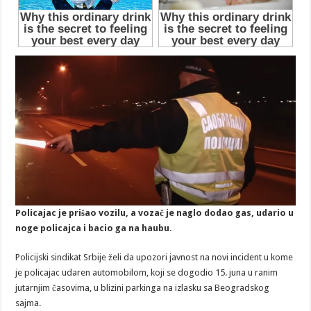
Policajac je prišao vozilu, a vozač je naglo dodao gas, udario u
noge policajca i bacio ga na haubu.
Policijski sindikat Srbije želi da upozori javnost na novi incident u kome
je policajac udaren automobilom, koji se dogodio 15. juna u ranim
jutarnjim časovima, u blizini parkinga na izlasku sa Beogradskog
sajma.