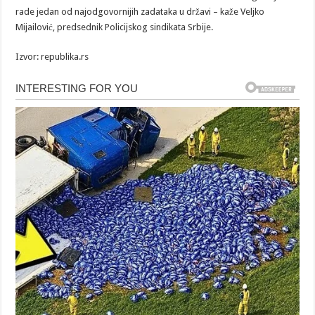
rade jedan od najodgovornijih zadataka u državi – kaže Veljko
Mijailović, predsednik Policijskog sindikata Srbije.
Izvor: republika.rs