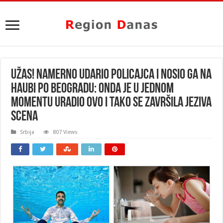
UŽAS! NAMERNO UDARIO POLICAJCA I NOSIO GA NA
HAUBI PO BEOGRADU: Onda je u jednom
momentu uradio OVO i tako se završila JEZIVA
SCENA
Srbija
807 Views