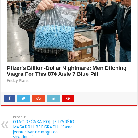
Previous
OTAC DEČAKA KOJI JE IZVRŠIO
MASAKR U BEOGRADU: “Samo
jednu stvar ne mogu da
shvatim…”