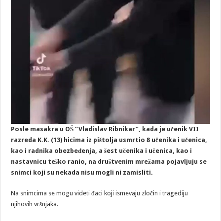
Posle masakra u OŠ “Vladislav Ribnikar”, kada je učenik VII
razreda K.K. (13) hicima iz pištolja usmrtio 8 učenika i učenica,
kao i radnika obezbeđenja, a šest učenika i učenica, kao i
nastavnicu teško ranio, na društvenim mrežama pojavljuju se
snimci koji su nekada nisu mogli ni zamisliti.
Na snimcima se mogu videti đaci koji ismevaju zločin i tragediju
njihovih vršnjaka.