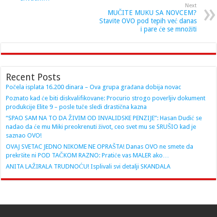
Next
MUČITE MUKU SA NOVCEM?
Stavite OVO pod tepih već danas
i pare će se množiti
Recent Posts
Počela isplata 16.200 dinara – Ova grupa građana dobija novac
Poznato kad će biti diskvalifikovane: Procurio strogo poverljiv dokument
produkcije Elite 9 – posle tuče sledi drastična kazna
“SPAO SAM NA TO DA ŽIVIM OD INVALIDSKE PENZIJE”: Hasan Dudić se
nadao da će mu Miki preokrenuti život, ceo svet mu se SRUŠIO kad je
saznao OVO!
OVAJ SVETAC JEDNO NIKOME NE OPRAŠTA! Danas OVO ne smete da
prekršite ni POD TAČKOM RAZNO: Pratiće vas MALER ako…
ANITA LAŽIRALA TRUDNOĆU! Isplivali svi detalji SKANDALA