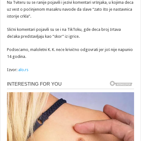
Na Tviteru su se ranije pojavili i jezivi komentari vršnjaka, u kojima deca
uz vest o počinjenom masakru navode da slave “zato što je nastavnica
istorije crkla”.
Slični komentari pojavili su se i na TikToku, gde deca broj žrtava
dečaka predstavljaju kao “skor” iz igrice.
Podsećamo, maloletni K. K. neće krivično odgovrati jer još nije napunio
14 godina.
Izvor:
alo.rs