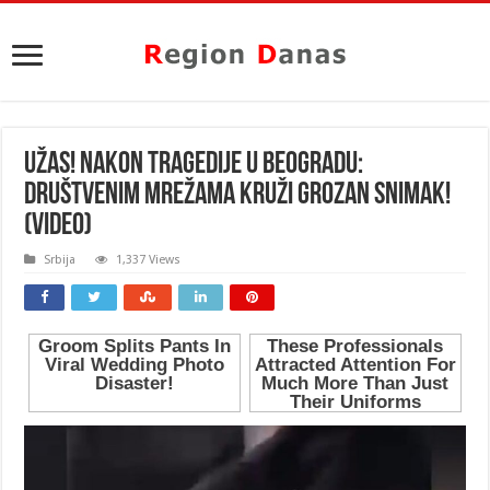
UŽAS! NAKON TRAGEDIJE U BEOGRADU:
Društvenim mrežama kruži GROZAN SNIMAK!
(VIDEO)
Srbija
1,337 Views