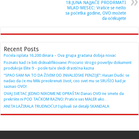
18.JUNA NAJJAČE PRODRMATI
MLAD MESEC: Vratiće se nešto
sa početka godine, OVO možete
da očekujete
Recent Posts
Počela isplata 16.200 dinara – Ova grupa građana dobija novac
Poznato kad će biti diskvalifikovane: Procurio strogo poverljiv dokument
produkcije Elite 9 – posle tuče sledi drastična kazna
“SPAO SAM NA TO DA ŽIVIM OD INVALIDSKE PENZIJE”: Hasan Dudić se
nadao da će mu Miki preokrenuti život, ceo svet mu se SRUŠIO kad je
saznao OVO!
OVAJ SVETAC JEDNO NIKOME NE OPRAŠTA! Danas OVO ne smete da
prekršite ni POD TAČKOM RAZNO: Pratiće vas MALER ako…
ANITA LAŽIRALA TRUDNOĆU! Isplivali svi detalji SKANDALA