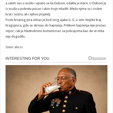
a zatim seo u vozilo i uputio se ka Duboni, odakle je inače. U Duboni je
iz vozila u pokretu pucao i ubio troje mladih. Među njima su i rođeni
brat i sestra, ali i njihov prijatelj.
Posle krvavog pira otišao je kod svog ujaka G. G. u selo Vinjište kraj
Kragujevca, gde se skrivao do hapšenja. Prilikom hapšenja nije pružao
otpor, čak je hladnokrvno komunicirao sa policajcima kao da se ništa
nije dogodilo.
Izvor: alo.rs