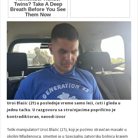
Uroš Blažić (21) u poslednje vreme samo leži, ćuti i gleda u
jednu tačku. U razgovoru sa stručnjacima poprilično je
kontradiktoran, navodi izvor
Teški manipulator! Uroš Blažić (21), koji je počinio stravičan masakr u
okolini Mladenovca, smešten je u Specijalnu zatvorsku bolnicu krajem