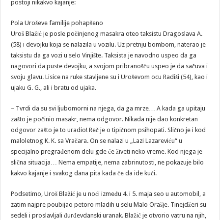
postoji nikakvo kajanje:
Pola Uroševe familije pohapšeno
Uroš Blažić je posle počinjenog masakra oteo taksistu Dragoslava A.
(58) i devojku koja se nalazila u vozilu. Uz pretnju bombom, naterao je
taksistu da ga vozi u selo Vinjište. Taksista je navodno uspeo da ga
nagovori da puste devojku, a svojom pribranošću uspeo je da sačuva i
svoju glavu. Lisice na ruke stavljene su i Uroševom ocu Radiši (54), kao i
ujaku G. G., ali i bratu od ujaka.
– Tvrdi da su svi ljubomorni na njega, da ga mrze… A kada ga upitaju
zašto je počinio masakr, nema odgovor. Nikada nije dao konkretan
odgovor zašto je to uradio! Reč je o tipičnom psihopati. Slično je i kod
maloletnog K. K. sa Vračara. On se nalazi u „Lazi Lazareviću“ u
specijalno pregrađenom delu gde će živeti neko vreme. Kod njega je
slična situacija… Nema empatije, nema zabrinutosti, ne pokazuje bilo
kakvo kajanje i svakog dana pita kada će da ide kući.
Podsetimo, Uroš Blažić je u noći između 4. i 5. maja seo u automobil, a
zatim najpre poubijao petoro mladih u selu Malo Orašje. Tinejdžeri su
sedeli i proslavljali đurđevdanski uranak. Blažić je otvorio vatru na njih,