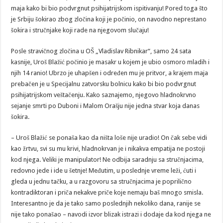
maja kako bi bio podvrgnut psihijatrijskom ispitivanju! Pored toga što
je Srbiju šokirao zbog zločina koji je počinio, on navodno neprestano
šokira i stručnjake koji rade na njegovom slučaju!
Posle stravičnog zločina u OŠ „Vladislav Ribnikar“, samo 24 sata
kasnije, Uroš Blažić počinio je masakr u kojem je ubio osmoro mladih i
njih 14 ranio! Ubrzo je uhapšen i određen mu je pritvor, a krajem maja
prebačen je u Specijalnu zatvorsku bolnicu kako bi bio podvrgnut
psihijatrijskom veštačenju. Kako saznajemo, njegovo hladnokrvno
sejanje smrti po Duboni i Malom Orašju nije jedna stvar koja danas
šokira.
– Uroš Blažić se ponaša kao da ništa loše nije uradio! On čak sebe vidi
kao žrtvu, svi su mu krivi, hladnokrvan je i nikakva empatija ne postoji
kod njega. Veliki je manipulator! Ne odbija saradnju sa stručnjacima,
redovno jede i ide u šetnje! Međutim, u poslednje vreme leži, ćuti i
gleda u jednu tačku, a u razgovoru sa stručnjacima je poprilično
kontradiktoran i priča nekakve priče koje nemaju baš mnogo smisla.
Interesantno je da je tako samo poslednjih nekoliko dana, ranije se
nije tako ponašao – navodi izvor blizak istrazi i dodaje da kod njega ne