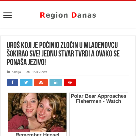
UROŠ KOJI JE POČINIO ZLOČIN U MLADENOVCU
ŠOKIRAO SVE! Jednu stvar TVRDI a OVAKO se
ponaša JEZIVO!
Srbija
158 Views