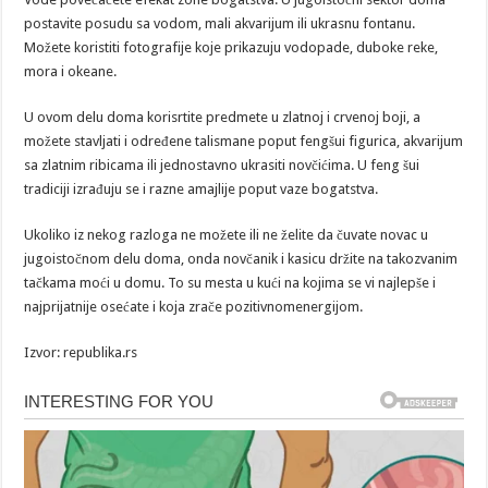
postavite posudu sa vodom, mali akvarijum ili ukrasnu fontanu.
Možete koristiti fotografije koje prikazuju vodopade, duboke reke,
mora i okeane.
U ovom delu doma korisrtite predmete u zlatnoj i crvenoj boji, a
možete stavljati i određene talismane poput fengšui figurica, akvarijum
sa zlatnim ribicama ili jednostavno ukrasiti novčićima. U feng šui
tradiciji izrađuju se i razne amajlije poput vaze bogatstva.
Ukoliko iz nekog razloga ne možete ili ne želite da čuvate novac u
jugoistočnom delu doma, onda novčanik i kasicu držite na takozvanim
tačkama moći u domu. To su mesta u kući na kojima se vi najlepše i
najprijatnije osećate i koja zrače pozitivnomenergijom.
Izvor: republika.rs