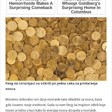
Feng šui stručnjaci su otkrili još jednu caku za privlačenje
novca.
Možemo slobodno reći da je novčanik naše skladište za novca, baza
gde čuvamo svoje vrednosti. Sada su nam feng šui majstori otkrili koje
mesto je bitno u kući kako bi energija novca dospela u novčanik.