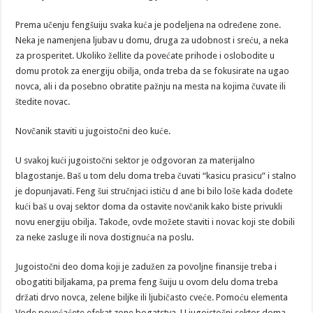
Prema učenju fengšuiju svaka kuća je podeljena na određene zone.
Neka je namenjena ljubav u domu, druga za udobnost i sreću, a neka
za prosperitet. Ukoliko žellite da povećate prihode i oslobodite u
domu protok za energiju obilja, onda treba da se fokusirate na ugao
novca, ali i da posebno obratite pažnju na mesta na kojima čuvate ili
štedite novac.
Novčanik staviti u jugoistočni deo kuće.
U svakoj kući jugoistočni sektor je odgovoran za materijalno
blagostanje. Baš u tom delu doma treba čuvati “kasicu prasicu” i stalno
je dopunjavati. Feng šui stručnjaci ističu d ane bi bilo loše kada dođete
kući baš u ovaj sektor doma da ostavite novčanik kako biste privukli
novu energiju obilja. Takođe, ovde možete staviti i novac koji ste dobili
za neke zasluge ili nova dostignuća na poslu.
Jugoistočni deo doma koji je zadužen za povoljne finansije treba i
obogatiti biljakama, pa prema feng šuiju u ovom delu doma treba
držati drvo novca, zelene biljke ili ljubičasto cveće. Pomoću elementa
Vode povećaćete efekat zone bogatstva. U jugoistočni sektor doma