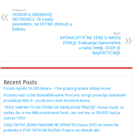
Previous
HOROR U SREMSKOJ
MITROVICI: 18 osoba
povređeno, svi HITNO zbrinuti u
bolnicu
Next
APOKALIPTIČNE SENE U NAŠOJ
ZEMLJI: Evakuacija stanovništva
u našoj zemlji, OVDE JE
NAJKRITIČNIJE
Recent Posts
Počela isplata 16.200 dinara – Ova grupa građana dobija novac
Poznato kad će biti diskvalifikovane: Procurio strogo poverljiv dokument
produkcije Elite 9 – posle tuče sledi drastična kazna
“SPAO SAM NA TO DA ŽIVIM OD INVALIDSKE PENZIJE”: Hasan Dudić se
nadao da će mu Miki preokrenuti život, ceo svet mu se SRUŠIO kad je
saznao OVO!
OVAJ SVETAC JEDNO NIKOME NE OPRAŠTA! Danas OVO ne smete da
prekršite ni POD TAČKOM RAZNO: Pratiće vas MALER ako…