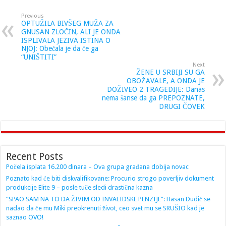
Previous
OPTUŽILA BIVŠEG MUŽA ZA
GNUSAN ZLOČIN, ALI JE ONDA
ISPLIVALA JEZIVA ISTINA O
NJOJ: Obećala je da će ga
“UNIŠTITI”
Next
ŽENE U SRBIJI SU GA
OBOŽAVALE, A ONDA JE
DOŽIVEO 2 TRAGEDIJE: Danas
nema šanse da ga PREPOZNATE,
DRUGI ČOVEK
Recent Posts
Počela isplata 16.200 dinara – Ova grupa građana dobija novac
Poznato kad će biti diskvalifikovane: Procurio strogo poverljiv dokument
produkcije Elite 9 – posle tuče sledi drastična kazna
“SPAO SAM NA TO DA ŽIVIM OD INVALIDSKE PENZIJE”: Hasan Dudić se
nadao da će mu Miki preokrenuti život, ceo svet mu se SRUŠIO kad je
saznao OVO!