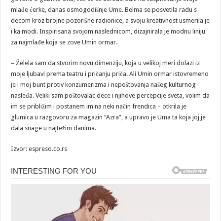
mlađe ćerke, danas osmogodišnje Ume. Belma se posvetila radu s
decom kroz brojne pozorišne radionice, a svoju kreativnost usmerila je
i ka modi. Inspirisana svojom naslednicom, dizajnirala je modnu liniju
za najmlađe koja se zove Umin ormar.
– Želela sam da stvorim novu dimenziju, koja u velikoj meri dolazi iz
moje ljubavi prema teatru i pričanju priča. Ali Umin ormar istovremeno
je i moj bunt protiv konzumerizma i nepoštovanja našeg kulturnog
nasleđa. Veliki sam poštovalac dece i njihove percepcije sveta, volim da
im se približim i postanem im na neki način frendica – otkrila je
glumica u razgovoru za magazin “Azra”, a upravo je Uma ta koja joj je
dala snage u najtežim danima.
Izvor: espreso.co.rs