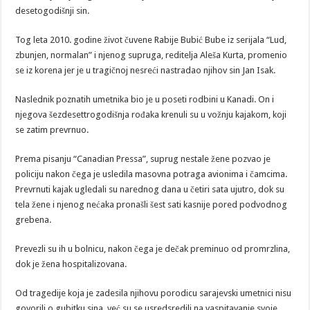
desetogodišnji sin.
Tog leta 2010. godine život čuvene Rabije Bubić Bube iz serijala “Lud,
zbunjen, normalan” i njenog supruga, reditelja Aleša Kurta, promenio
se iz korena jer je u tragičnoj nesreći nastradao njihov sin Jan Isak.
Naslednik poznatih umetnika bio je u poseti rodbini u Kanadi. On i
njegova šezdesettrogodišnja rođaka krenuli su u vožnju kajakom, koji
se zatim prevrnuo.
Prema pisanju “Canadian Pressa”, suprug nestale žene pozvao je
policiju nakon čega je usledila masovna potraga avionima i čamcima.
Prevrnuti kajak ugledali su narednog dana u četiri sata ujutro, dok su
tela žene i njenog nećaka pronašli šest sati kasnije pored podvodnog
grebena.
Prevezli su ih u bolnicu, nakon čega je dečak preminuo od promrzlina,
dok je žena hospitalizovana.
Od tragedije koja je zadesila njihovu porodicu sarajevski umetnici nisu
govorili o gubitku sina, već su se usredsredili na vaspitavanje svoje