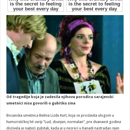
Od tragedije koja je zadesila njihovu porodicu sarajevski
umetnici nisu govorili o gubitku sina
Bosanska umetnica Belma Lizde Kurt, koja se proslavila ulogom u
humorističkoj hit seriji “Lud, zbunjen, normalan”, pre dvanaest godina
doživela je najteži gubitak, kada je u nesreći u Kanadi nastradao njen