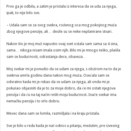
Prvo ga je odbila, a zatim je pristala iz interesa da se uda za njega,
ipak, to nije bilo sve.
– Udala sam se za svog svekra, rođenog oca mog pokojnog muža
zbog njegove penzije, ali… desile su se neke neplanirane stvari.
Nakon što je moj muž napustio ovaj svet ostala sam sama sa 4 sina,
sama… nikoga nisam imala osim njih. Bilo mi je mnogo teško, plašila
sam se budućnosti, odrastanja dece, obaveza…
Moj svekar mi je ponudio da se udam za njega, s obzirom na to da je
svekrva umrla godinu dana nakon mog muža. Osećala sam se
odvratno kada mi je rekao da se udam za njega, ali onda mi je
pokušao objasniti da je to za moje dobro, da će mi ostati njegova
penzija i da ću na taj način rešiti moju budućnost. Inače svekar ima
nemačku penziju i to vrlo dobru.
Mesec dana sam se lomila, razmišljala i na kraju pristala.
Sve je bilo u redu kada je naš odnos u pitanju, međutim, pre izvesnig