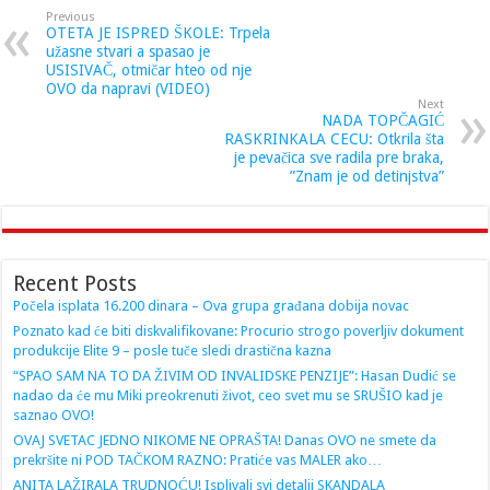
Previous
OTETA JE ISPRED ŠKOLE: Trpela
užasne stvari a spasao je
USISIVAČ, otmičar hteo od nje
OVO da napravi (VIDEO)
Next
NADA TOPČAGIĆ
RASKRINKALA CECU: Otkrila šta
je pevačica sve radila pre braka,
”Znam je od detinjstva”
Recent Posts
Počela isplata 16.200 dinara – Ova grupa građana dobija novac
Poznato kad će biti diskvalifikovane: Procurio strogo poverljiv dokument
produkcije Elite 9 – posle tuče sledi drastična kazna
“SPAO SAM NA TO DA ŽIVIM OD INVALIDSKE PENZIJE”: Hasan Dudić se
nadao da će mu Miki preokrenuti život, ceo svet mu se SRUŠIO kad je
saznao OVO!
OVAJ SVETAC JEDNO NIKOME NE OPRAŠTA! Danas OVO ne smete da
prekršite ni POD TAČKOM RAZNO: Pratiće vas MALER ako…
ANITA LAŽIRALA TRUDNOĆU! Isplivali svi detalji SKANDALA