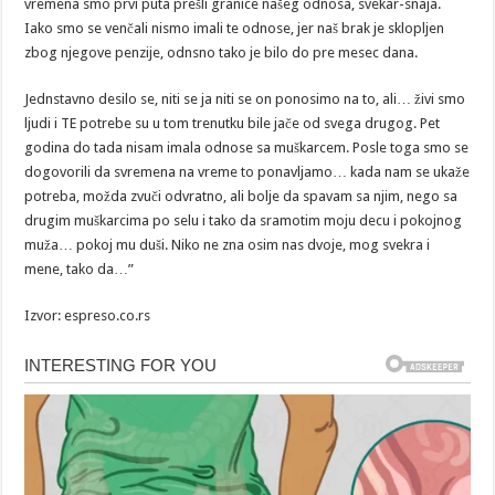
vremena smo prvi puta prešli granice našeg odnosa, svekar-snaja.
Iako smo se venčali nismo imali te odnose, jer naš brak je sklopljen
zbog njegove penzije, odnsno tako je bilo do pre mesec dana.
Jednstavno desilo se, niti se ja niti se on ponosimo na to, ali… živi smo
ljudi i TE potrebe su u tom trenutku bile jače od svega drugog. Pet
godina do tada nisam imala odnose sa muškarcem. Posle toga smo se
dogovorili da svremena na vreme to ponavljamo… kada nam se ukaže
potreba, možda zvuči odvratno, ali bolje da spavam sa njim, nego sa
drugim muškarcima po selu i tako da sramotim moju decu i pokojnog
muža… pokoj mu duši. Niko ne zna osim nas dvoje, mog svekra i
mene, tako da…”
Izvor: espreso.co.rs