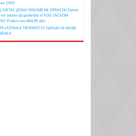
nao OVO!
J SVETAC JEDNO NIKOME NE OPRAŠTA! Danas
 ne smete da prekršite ni POD TAČKOM
NO: Pratiće vas MALER ako…
A LAŽIRALA TRUDNOĆU! Isplivali svi detalji
NDALA