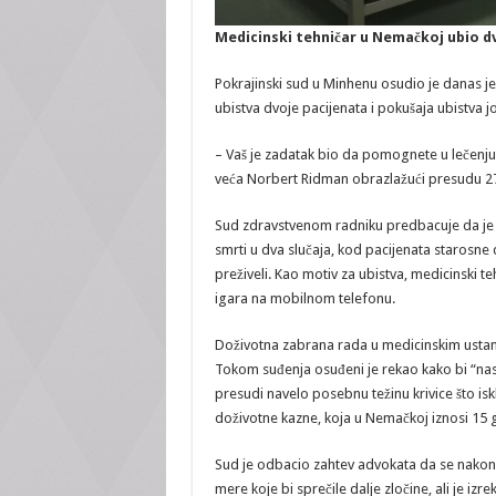
Medicinski tehničar u Nemačkoj ubio d
Pokrajinski sud u Minhenu osudio je danas 
ubistva dvoje pacijenata i pokušaja ubistva j
– Vaš je zadatak bio da pomognete u lečenju,
veća Norbert Ridman obrazlažući presudu 2
Sud zdravstvenom radniku predbacuje da je 
smrti u dva slučaja, kod pacijenata starosne d
preživeli. Kao motiv za ubistva, medicinski t
igara na mobilnom telefonu.
Doživotna zabrana rada u medicinskim ust
Tokom suđenja osuđeni je rekao kako bi “nast
presudi navelo posebnu težinu krivice što i
doživotne kazne, koja u Nemačkoj iznosi 15 
Sud je odbacio zahtev advokata da se nakon
mere koje bi sprečile dalje zločine, ali je 