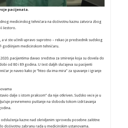
voje pacijenata.
jednog medicinskog tehničara na doživotnu kaznu zatvora zbog
oš šestoro.
 a vi ste učinili upravo suprotno – rekao je predsednik sudskog
7-godišnjem medicinskom tehničaru.
2020. pacijentima davao sredstva za smirenje koja su dovela do
obi od 80 i 89 godina. U šest daljih slučajeva su pacijenti
ehničar je naveo kako je “hteo da ima mira” za spavanje i igranje
anovama
avio dalje s istom praksom” da nije otkriven. Sudsko veće je u
sključuje prevremeno puštanje na slobodu tokom izdržavanja
godina.
 odsluženja kazne nad okrivljenim sprovedu posebne zaštitne
izreklo doživotnu zabranu rada u medicinskim ustanovama.