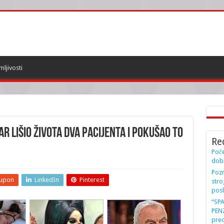
mljivosti
r lišio života dva pacijenta i pokušao to
Re
Poče
dobi
Pozn
upon
LinkedIn
Pinterest
stro
posl
“SP
PENZ
preo