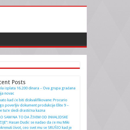
cent Posts
la isplata 16.200 dinara – Ova grupa građana
ja novac
ato kad će biti diskvalifikovane: Procurio
go poverljiv dokument produkcije Elite 9 –
e tuče sledi drastična kazna
AO SAM NA TO DA ŽIVIM OD INVALIDSKE
IJE”: Hasan Dudić se nadao da će mu Miki
krenuti život, ceo svet mu se SRUŠIO kad je