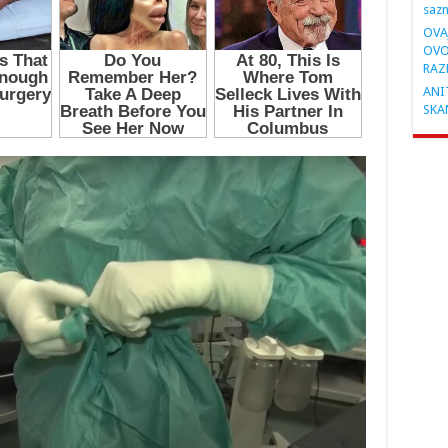
saz
OVA
OVO
RAZ
ANIT
SKA