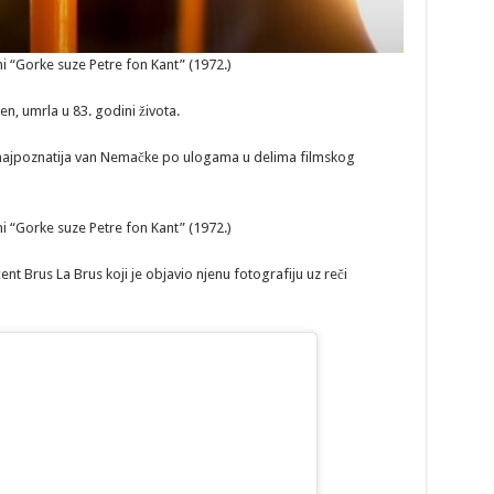
i “Gorke suze Petre fon Kant” (1972.)
, umrla u 83. godini života.
a najpoznatija van Nemačke po ulogama u delima filmskog
i “Gorke suze Petre fon Kant” (1972.)
cent Brus La Brus koji je objavio njenu fotografiju uz reči