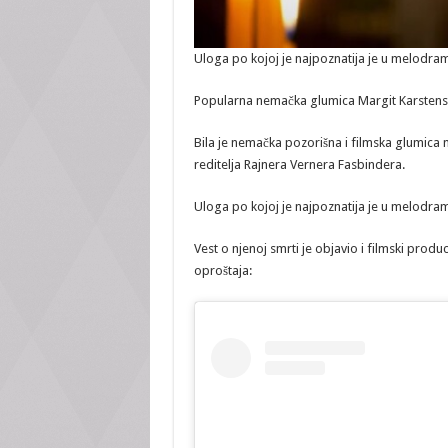
Uloga po kojoj je najpoznatija je u melodram
Popularna nemačka glumica Margit Karstensen
Bila je nemačka pozorišna i filmska glumic
reditelja Rajnera Vernera Fasbindera.
Uloga po kojoj je najpoznatija je u melodram
Vest o njenoj smrti je objavio i filmski produ
oproštaja: