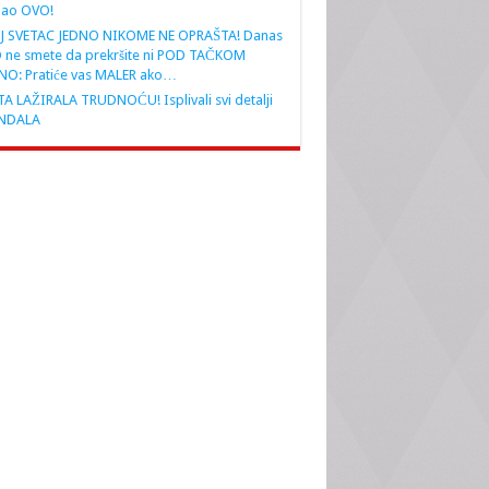
nao OVO!
J SVETAC JEDNO NIKOME NE OPRAŠTA! Danas
 ne smete da prekršite ni POD TAČKOM
NO: Pratiće vas MALER ako…
A LAŽIRALA TRUDNOĆU! Isplivali svi detalji
NDALA