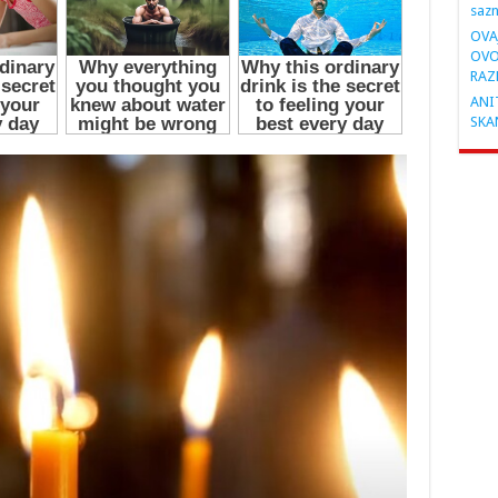
saz
OVA
OVO
RAZ
ANIT
SKA