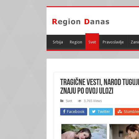
Srbija
Region
Svet
Pravoslavlje
Zani
TRAGIČNE VESTI, NAROD TUGUJE
znaju po OVOJ ULOZI
Svet
3,765 Views
Facebook
Twitter
Stumble