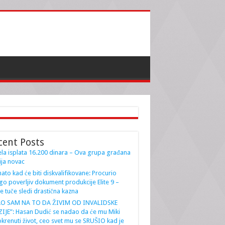
cent Posts
la isplata 16.200 dinara – Ova grupa građana
ja novac
ato kad će biti diskvalifikovane: Procurio
go poverljiv dokument produkcije Elite 9 –
e tuče sledi drastična kazna
AO SAM NA TO DA ŽIVIM OD INVALIDSKE
IJE”: Hasan Dudić se nadao da će mu Miki
krenuti život, ceo svet mu se SRUŠIO kad je