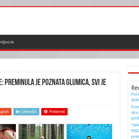
mljivosti
: Preminula je poznata glumica, svi je
Re
Poče
dobi
Pozn
upon
LinkedIn
Pinterest
stro
posl
“SP
PENZ
preo