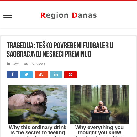
TRAGEDIJA: Teško povređeni FUDBALER u
saobraćjnoj nesreći PREMINUO
Svet
357 Views