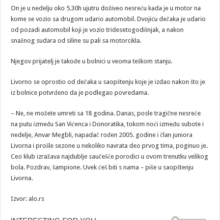
On je u nedelju oko 5.30h ujutru doživeo nesreću kada je u motor na
kome se vozio sa drugom udario automobil. Dvojicu dečaka je udario
od pozadi automobil koji je vozio tridesetogodišnjak, a nakon
snažnog sudara od siline su pali sa motorcikla.
Njegov prijatelj je takođe u bolnici u veoma teškom stanju.
Livorno se oprostio od dečaka u saopštenju koje je izdao nakon što je
iz bolnice potvrđeno da je podlegao povredama.
– Ne, ne možete umreti sa 18 godina. Danas, posle tragične nesreće
na putu između San Vićenca i Donoratika, tokom noći između subote i
nedelje, Anvar Megbli, napadač rođen 2005. godine i član juniora
Livorna i prošle sezone u nekoliko navrata deo prvog tima, poginuo je.
Ceo klub izražava najdublje saučešće porodici u ovom trenutku velikog
bola. Pozdrav, šampione. Uvek ćeš biti s nama – piše u saopštenju
Livorna.
Izvor: alo.rs