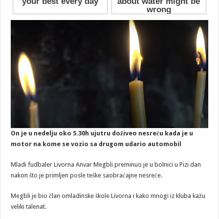
On je u nedelju oko 5.30h ujutru doživeo nesreću kada je u
motor na kome se vozio sa drugom udario automobil
Mladi fudbaler Livorna Anvar Megbli preminuo je u bolnici u Pizi dan
nakon što je primljen posle teške saobraćajne nesreće.
Megbli je bio član omladinske škole Livorna i kako mnogi iz kluba kažu
veliki talenat.