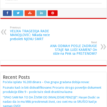
Previous
VELIKA TRAGEDIJA RADE
MANOJLOVIĆ: Nikada neće
preboleti NJENU SMRT
Next
ANA ODMAH POSLE ZADRUGE
STAJE NA LUDI KAMEN? On
stiže na Pink sa PRSTENOM!?
Recent Posts
Počela isplata 16.200 dinara – Ova grupa građana dobija novac
Poznato kad će biti diskvalifikovane: Procurio strogo poverljiv dokument
produkcije Elite 9 – posle tuče sledi drastična kazna
“SPAO SAM NA TO DA ŽIVIM OD INVALIDSKE PENZIJE”: Hasan Dudić se
nadao da će mu Miki preokrenuti život, ceo svet mu se SRUŠIO kad je
saznao OVO!