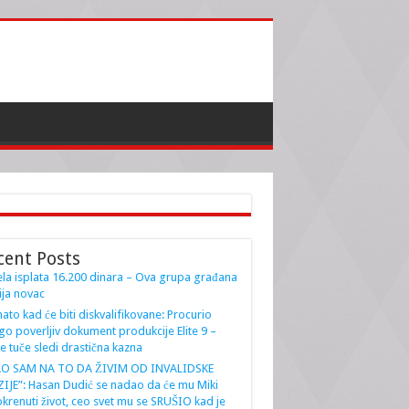
cent Posts
la isplata 16.200 dinara – Ova grupa građana
ja novac
ato kad će biti diskvalifikovane: Procurio
go poverljiv dokument produkcije Elite 9 –
e tuče sledi drastična kazna
AO SAM NA TO DA ŽIVIM OD INVALIDSKE
IJE”: Hasan Dudić se nadao da će mu Miki
krenuti život, ceo svet mu se SRUŠIO kad je