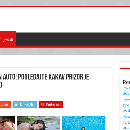
mljivosti
 AUTO: Pogledajte kakav prizor je
Re
)
Poče
dobi
Pozn
upon
LinkedIn
Pinterest
stro
posl
“SP
PENZ
preo