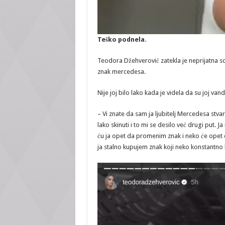
Teško podnela.
Teodora Džehverović zatekla je neprijatna sc
znak mercedesa.
Nije joj bilo lako kada je videla da su joj van
– Vi znate da sam ja ljubitelj Mercedesa stv
lako skinuti i to mi se desilo već drugi put
ću ja opet da promenim znak i neko će opet d
ja stalno kupujem znak koji neko konstantno 