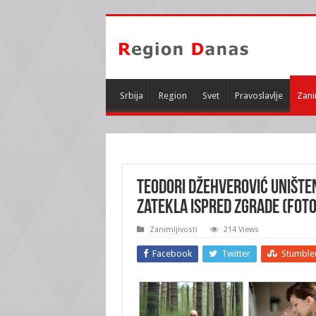
Srbija
Region
Svet
Pravoslavlje
Zani
TEODORI DŽEHVEROVIĆ UNIŠTEN
zatekla ispred zgrade (FOTO
Zanimljivosti
214 Views
Facebook
Twitter
Stumble