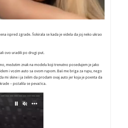
ena ispred zgrade. Šokirala se kada je videla da joj neko ukrao
dali ovo uradili po drugi put.
arno, međutim znak na modelu koji trenutno posedujem je jako
. Ja idem i vozim auto sa ovom rupom. Baš me briga za rupu, nego
a mi skine i ja želim da prodam ovaj auto jer koja je poenta da
krade – požalila se pevačica.