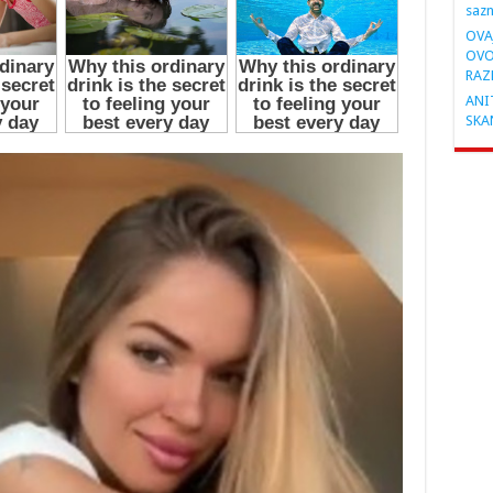
saz
OVA
OVO
RAZ
ANIT
SKA