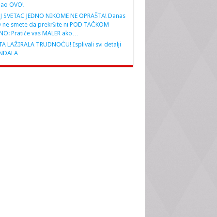
nao OVO!
J SVETAC JEDNO NIKOME NE OPRAŠTA! Danas
 ne smete da prekršite ni POD TAČKOM
NO: Pratiće vas MALER ako…
A LAŽIRALA TRUDNOĆU! Isplivali svi detalji
NDALA