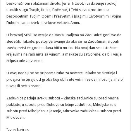
beskonačnom i blaženom životu. Jer si Ti život, i vaskrsenje i pokoj
usnulih slugu Tvojih, Hriste, Bože naš, i Tebi slavu uznosimo sa
bespočetnim Tvojim Ocem i Presvetim, i Blagim, i životvornim Tvojim
Duhom, sada i uvek i u vekove vekova. Amin.
U istočnoj Srbiji se veruje da sveća upaljena na Zadušnice gori sve do
sledećih. Takođe, postoji verovanje da ako se na Zadušnice ne upali
sveća, mrtvi će godinu dana biti u mraku. Na ovaj dan se u istočnim
krajevima ne radi ništa sa vunom, a makaze su zatvorene, da bi i vučje
čeljusti bile zatvorene.
U ovoj nedelji se ne priprema ruho za neveste i nikako se sirotinja i
prosjaci ne teraju od groba koji obilazite već im se da milostinja, malo
novca ili nešto hrane.
Zadušnice padaju uvek u subotu – Zimske zadušnice su pred Mesne
poklade, u subotu pred Duhove su letnje zadušnice, Miholjske su u
subotu pred Miholjdan, a jesenje, Mitrovske zadušnice u subotu pred
Mitrovdan.
Izvor: kurir.rs