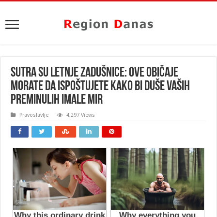
SUTRA SU LETNJE ZADUŠNICE: Ove običaje
morate da ispoštujete kako bi duše vaših
preminulih imale mir
Pravoslavlje
4,297 Views