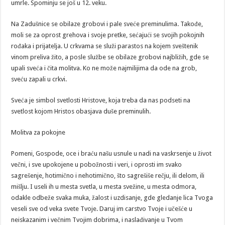
umrle. Spominju se još u 12. veku.
Na Zadušnice se obilaze grobovi i pale sveće preminulima. Takođe,
moli se za oprost grehova i svoje pretke, sećajući se svojih pokojnih
rođaka i prijatelja. U crkvama se služi parastos na kojem sveštenik
vinom preliva žito, a posle službe se obilaze grobovi najbližih, gde se
upali sveća i čita molitva. Ko ne može najmilijima da ode na grob,
sveću zapali u crkvi.
Sveća je simbol svetlosti Hristove, koja treba da nas podseti na
svetlost kojom Hristos obasjava duše preminulih.
Molitva za pokojne
Pomeni, Gospode, oce i braću našu usnule u nadi na vaskrsenje u život
večni, i sve upokojene u pobožnosti i veri, i oprosti im svako
sagrešenje, hotimično i nehotimično, što sagrešiše rečju, ili delom, ili
mišlju. I useli ih u mesta svetla, u mesta svežine, u mesta odmora,
odakle odbeže svaka muka, žalost i uzdisanje, gde gledanje lica Tvoga
veseli sve od veka svete Tvoje. Daruj im carstvo Tvoje i učešće u
neiskazanim i večnim Tvojim dobrima, i naslađivanje u Tvom