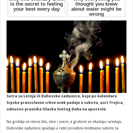
Sutra su Letnje ili Duhovske zadušnice, koje po kalendaru
Srpske pravoslavne crkve uvek padaju u subotu, uoči Trojica,
odnosno praznika Silaska Svetog Duha na apostole.
Na groblja se iznosi žito, vino i sveće, a grobovi se okađuju i uređuju.
Duhovske zadušnice spadaju u četiri posebne molitvene subote za