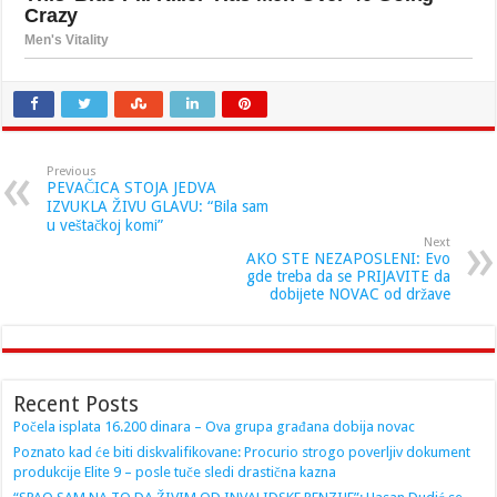
Previous
PEVAČICA STOJA JEDVA
IZVUKLA ŽIVU GLAVU: “Bila sam
u veštačkoj komi”
Next
AKO STE NEZAPOSLENI: Evo
gde treba da se PRIJAVITE da
dobijete NOVAC od države
Recent Posts
Počela isplata 16.200 dinara – Ova grupa građana dobija novac
Poznato kad će biti diskvalifikovane: Procurio strogo poverljiv dokument
produkcije Elite 9 – posle tuče sledi drastična kazna